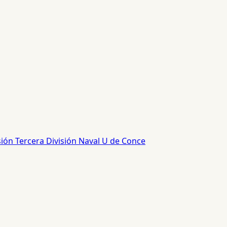
sión
Tercera División
Naval
U de Conce