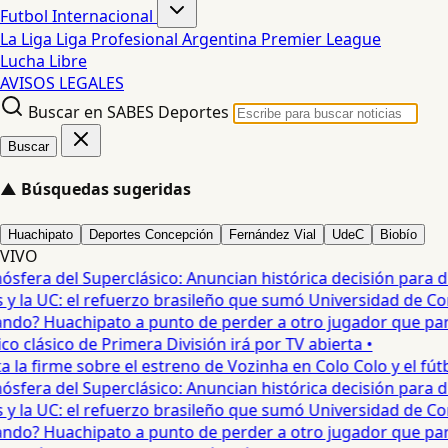
Futbol Internacional
La Liga
Liga Profesional Argentina
Premier League
Lucha Libre
AVISOS LEGALES
Buscar en SABES Deportes
Buscar
▲
Búsquedas sugeridas
Huachipato
Deportes Concepción
Fernández Vial
UdeC
Biobío
VIVO
era del Superclásico: Anuncian histórica decisión para duel
 la UC: el refuerzo brasileño que sumó Universidad de Conc
o? Huachipato a punto de perder a otro jugador que partirí
 clásico de Primera División irá por TV abierta •
a firme sobre el estreno de Vozinha en Colo Colo y el fútbol
era del Superclásico: Anuncian histórica decisión para duel
 la UC: el refuerzo brasileño que sumó Universidad de Conc
o? Huachipato a punto de perder a otro jugador que partirí