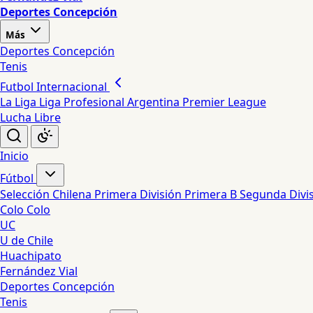
Deportes Concepción
Más
Deportes Concepción
Tenis
Futbol Internacional
La Liga
Liga Profesional Argentina
Premier League
Lucha Libre
Inicio
Fútbol
Selección Chilena
Primera División
Primera B
Segunda Divi
Colo Colo
UC
U de Chile
Huachipato
Fernández Vial
Deportes Concepción
Tenis