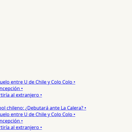
o entre U de Chile y Colo Colo •
epción •
a al extranjero •
 chileno: ¿Debutará ante La Calera? •
o entre U de Chile y Colo Colo •
epción •
a al extranjero •