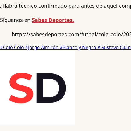
¿Habrá técnico confirmado para antes de aquel com
Síguenos en
Sabes Deportes.
https://sabesdeportes.com/futbol/colo-colo/2025
#Colo Colo
#Jorge Almirón
#Blanco y Negro
#Gustavo Quin