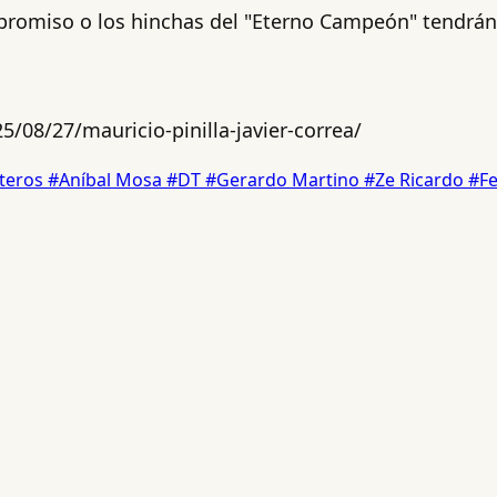
promiso o los hinchas del "Eterno Campeón" tendrán
/08/27/mauricio-pinilla-javier-correa/
teros
#Aníbal Mosa
#DT
#Gerardo Martino
#Ze Ricardo
#Fe