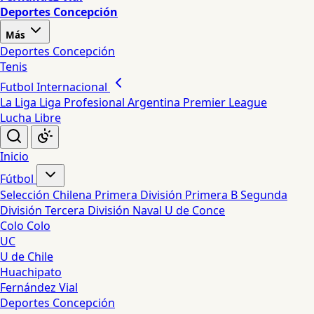
Deportes Concepción
Más
Deportes Concepción
Tenis
Futbol Internacional
La Liga
Liga Profesional Argentina
Premier League
Lucha Libre
Inicio
Fútbol
Selección Chilena
Primera División
Primera B
Segunda
División
Tercera División
Naval
U de Conce
Colo Colo
UC
U de Chile
Huachipato
Fernández Vial
Deportes Concepción