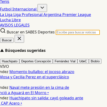
Tenis
Futbol Internacional
La Liga
Liga Profesional Argentina
Premier League
Lucha Libre
AVISOS LEGALES
Buscar en SABES Deportes
Buscar
▲
Búsquedas sugeridas
Huachipato
Deportes Concepción
Fernández Vial
UdeC
Biobío
VIVO
ndez
Momento bullalbo: el jocoso abrazo
Mosa y Cecilia Perez en el superclásico
ndez
Naval mete presión en la cima de
nció a Aguará en El Morro •
ndez
Huachipato sin salida: cayó goleado ante
 CAP Acero •