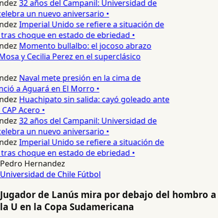
ndez
32 años del Campanil: Universidad de
lebra un nuevo aniversario •
ndez
Imperial Unido se refiere a situación de
tras choque en estado de ebriedad •
ndez
Momento bullalbo: el jocoso abrazo
Mosa y Cecilia Perez en el superclásico
ndez
Naval mete presión en la cima de
nció a Aguará en El Morro •
ndez
Huachipato sin salida: cayó goleado ante
 CAP Acero •
ndez
32 años del Campanil: Universidad de
lebra un nuevo aniversario •
ndez
Imperial Unido se refiere a situación de
tras choque en estado de ebriedad •
Pedro Hernandez
Universidad de Chile
Fútbol
Jugador de Lanús mira por debajo del hombro a
la U en la Copa Sudamericana