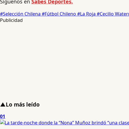
Síguenos en
Sabes Deportes.
#Selección Chilena
#Fútbol Chileno
#La Roja
#Cecilio Wat
Publicidad
▲
Lo más leído
01