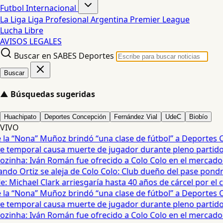
Futbol Internacional
La Liga
Liga Profesional Argentina
Premier League
Lucha Libre
AVISOS LEGALES
Buscar en SABES Deportes
Buscar
▲
Búsquedas sugeridas
Huachipato
Deportes Concepción
Fernández Vial
UdeC
Biobío
VIVO
a “Nona” Muñoz brindó “una clase de fútbol” a Deportes Co
temporal causa muerte de jugador durante pleno partido en
ozinha: Iván Román fue ofrecido a Colo Colo en el mercado d
ndo Ortiz se aleja de Colo Colo: Club dueño del pase pondrá
 Michael Clark arriesgaría hasta 40 años de cárcel por el ca
a “Nona” Muñoz brindó “una clase de fútbol” a Deportes Co
temporal causa muerte de jugador durante pleno partido en
ozinha: Iván Román fue ofrecido a Colo Colo en el mercado d