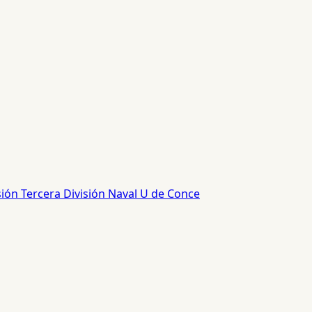
sión
Tercera División
Naval
U de Conce