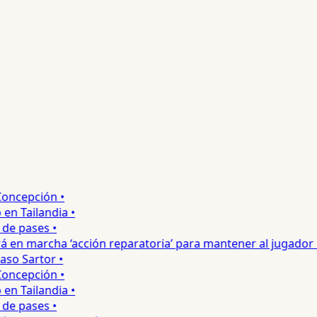
ncepción •
 Tailandia •
e pases •
 en marcha ‘acción reparatoria’ para mantener al jugador •
so Sartor •
ncepción •
 Tailandia •
e pases •