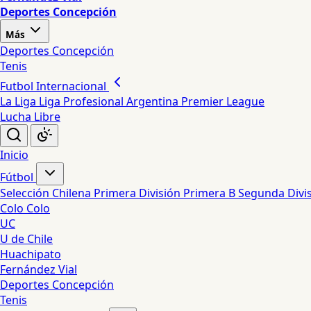
Deportes Concepción
Más
Deportes Concepción
Tenis
Futbol Internacional
La Liga
Liga Profesional Argentina
Premier League
Lucha Libre
Inicio
Fútbol
Selección Chilena
Primera División
Primera B
Segunda Divi
Colo Colo
UC
U de Chile
Huachipato
Fernández Vial
Deportes Concepción
Tenis