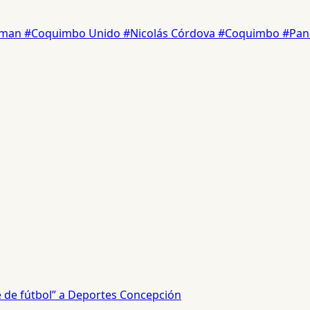
erman
#Coquimbo Unido
#Nicolás Córdova
#Coquimbo
#Pa