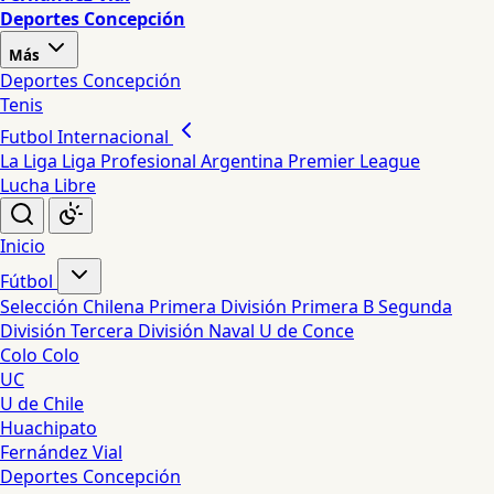
Deportes Concepción
Más
Deportes Concepción
Tenis
Futbol Internacional
La Liga
Liga Profesional Argentina
Premier League
Lucha Libre
Inicio
Fútbol
Selección Chilena
Primera División
Primera B
Segunda
División
Tercera División
Naval
U de Conce
Colo Colo
UC
U de Chile
Huachipato
Fernández Vial
Deportes Concepción