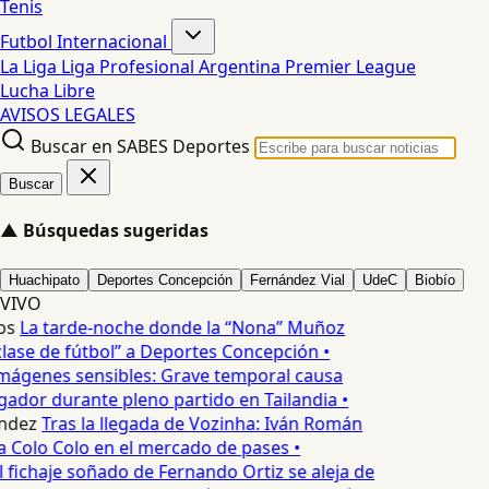
Tenis
Futbol Internacional
La Liga
Liga Profesional Argentina
Premier League
Lucha Libre
AVISOS LEGALES
Buscar en SABES Deportes
Buscar
▲
Búsquedas sugeridas
Huachipato
Deportes Concepción
Fernández Vial
UdeC
Biobío
VIVO
os
La tarde-noche donde la “Nona” Muñoz
lase de fútbol” a Deportes Concepción •
mágenes sensibles: Grave temporal causa
ador durante pleno partido en Tailandia •
ndez
Tras la llegada de Vozinha: Iván Román
a Colo Colo en el mercado de pases •
 fichaje soñado de Fernando Ortiz se aleja de