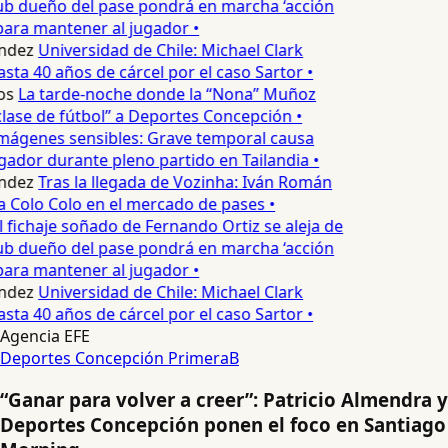
ub dueño del pase pondrá en marcha ‘acción
para mantener al jugador •
ndez
Universidad de Chile: Michael Clark
sta 40 años de cárcel por el caso Sartor •
os
La tarde-noche donde la “Nona” Muñoz
lase de fútbol” a Deportes Concepción •
mágenes sensibles: Grave temporal causa
ador durante pleno partido en Tailandia •
ndez
Tras la llegada de Vozinha: Iván Román
a Colo Colo en el mercado de pases •
 fichaje soñado de Fernando Ortiz se aleja de
ub dueño del pase pondrá en marcha ‘acción
para mantener al jugador •
ndez
Universidad de Chile: Michael Clark
sta 40 años de cárcel por el caso Sartor •
Agencia EFE
Deportes Concepción
PrimeraB
“Ganar para volver a creer”: Patricio Almendra y
Deportes Concepción ponen el foco en Santiago