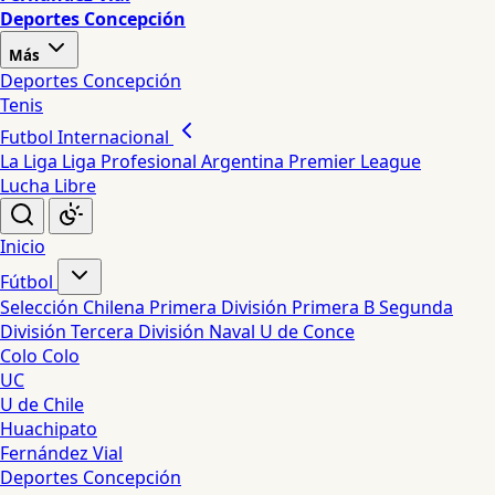
Deportes Concepción
Más
Deportes Concepción
Tenis
Futbol Internacional
La Liga
Liga Profesional Argentina
Premier League
Lucha Libre
Inicio
Fútbol
Selección Chilena
Primera División
Primera B
Segunda
División
Tercera División
Naval
U de Conce
Colo Colo
UC
U de Chile
Huachipato
Fernández Vial
Deportes Concepción