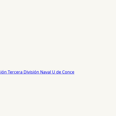
sión
Tercera División
Naval
U de Conce