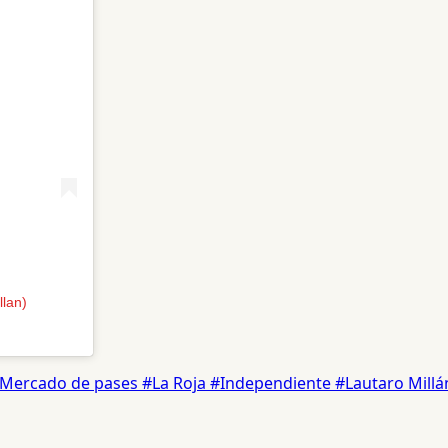
llan)
Mercado de pases
#La Roja
#Independiente
#Lautaro Millá