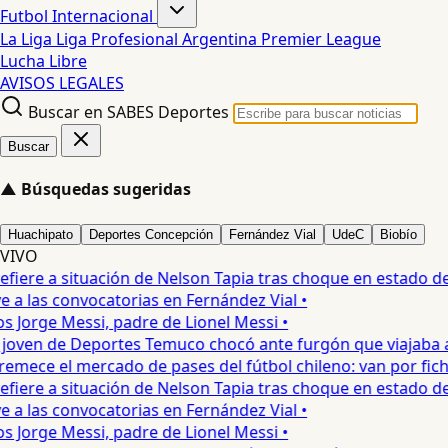
Futbol Internacional
La Liga
Liga Profesional Argentina
Premier League
Lucha Libre
AVISOS LEGALES
Buscar en SABES Deportes
Buscar
▲
Búsquedas sugeridas
Huachipato
Deportes Concepción
Fernández Vial
UdeC
Biobío
VIVO
fiere a situación de Nelson Tapia tras choque en estado de 
a las convocatorias en Fernández Vial •
s Jorge Messi, padre de Lionel Messi •
oven de Deportes Temuco chocó ante furgón que viajaba a C
mece el mercado de pases del fútbol chileno: van por fichaj
fiere a situación de Nelson Tapia tras choque en estado de 
a las convocatorias en Fernández Vial •
s Jorge Messi, padre de Lionel Messi •