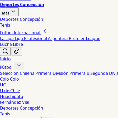
Deportes Concepción
Más
Deportes Concepción
Tenis
Futbol Internacional
La Liga
Liga Profesional Argentina
Premier League
Lucha Libre
Inicio
Fútbol
Selección Chilena
Primera División
Primera B
Segunda Divi
Colo Colo
UC
U de Chile
Huachipato
Fernández Vial
Deportes Concepción
Tenis