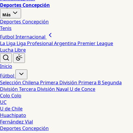
Deportes Concepción
Más
Deportes Concepción
Tenis
Futbol Internacional
La Liga
Liga Profesional Argentina
Premier League
Lucha Libre
Inicio
Fútbol
Selección Chilena
Primera División
Primera B
Segunda
División
Tercera División
Naval
U de Conce
Colo Colo
UC
U de Chile
Huachipato
Fernández Vial
Deportes Concepción