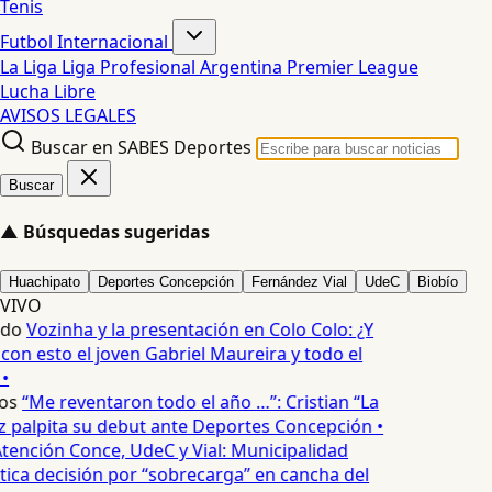
Tenis
Futbol Internacional
La Liga
Liga Profesional Argentina
Premier League
Lucha Libre
AVISOS LEGALES
Buscar en SABES Deportes
Buscar
▲
Búsquedas sugeridas
Huachipato
Deportes Concepción
Fernández Vial
UdeC
Biobío
VIVO
edo
Vozinha y la presentación en Colo Colo: ¿Y
n esto el joven Gabriel Maureira y todo el
•
os
“Me reventaron todo el año …”: Cristian “La
palpita su debut ante Deportes Concepción •
tención Conce, UdeC y Vial: Municipalidad
ica decisión por “sobrecarga” en cancha del