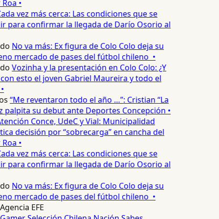
 Roa •
ada vez más cerca: Las condiciones que se
 para confirmar la llegada de Darío Osorio al
edo
No va más: Ex figura de Colo Colo deja su
eno mercado de pases del fútbol chileno •
edo
Vozinha y la presentación en Colo Colo: ¿Y
n esto el joven Gabriel Maureira y todo el
•
os
“Me reventaron todo el año …”: Cristian “La
palpita su debut ante Deportes Concepción •
tención Conce, UdeC y Vial: Municipalidad
ica decisión por “sobrecarga” en cancha del
 Roa •
ada vez más cerca: Las condiciones que se
 para confirmar la llegada de Darío Osorio al
edo
No va más: Ex figura de Colo Colo deja su
eno mercado de pases del fútbol chileno •
Agencia EFE
Gamer
Selección Chilena
Nación Sabes