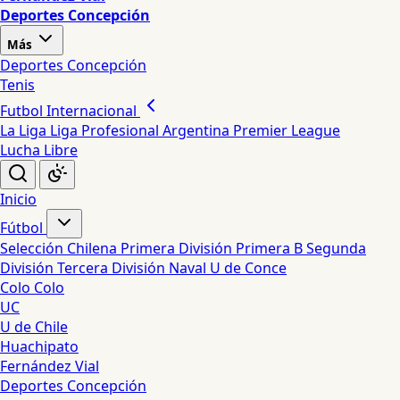
Deportes Concepción
Más
Deportes Concepción
Tenis
Futbol Internacional
La Liga
Liga Profesional Argentina
Premier League
Lucha Libre
Inicio
Fútbol
Selección Chilena
Primera División
Primera B
Segunda
División
Tercera División
Naval
U de Conce
Colo Colo
UC
U de Chile
Huachipato
Fernández Vial
Deportes Concepción