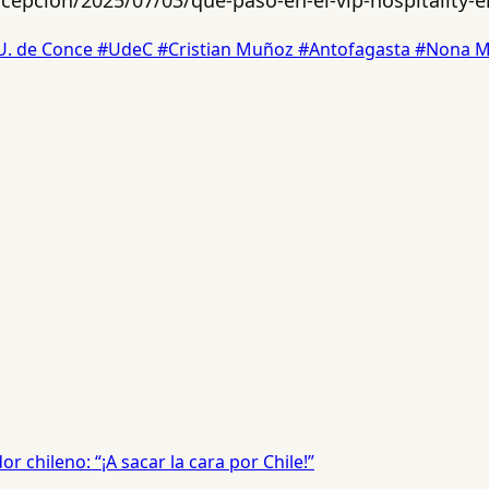
U. de Conce
#UdeC
#Cristian Muñoz
#Antofagasta
#Nona 