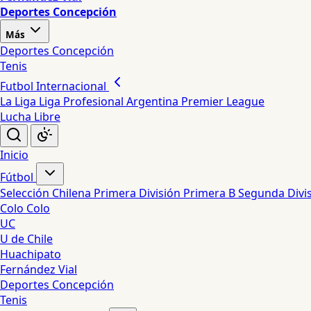
Deportes Concepción
Más
Deportes Concepción
Tenis
Futbol Internacional
La Liga
Liga Profesional Argentina
Premier League
Lucha Libre
Inicio
Fútbol
Selección Chilena
Primera División
Primera B
Segunda Divi
Colo Colo
UC
U de Chile
Huachipato
Fernández Vial
Deportes Concepción
Tenis