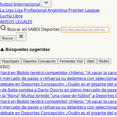
Futbol Internacional
La Liga
Liga Profesional Argentina
Premier League
Lucha Libre
AVISOS LEGALES
Buscar en SABES Deportes
Buscar
▲
Búsquedas sugeridas
Huachipato
Deportes Concepción
Fernández Vial
UdeC
Biobío
VIVO
rá en Biobío tendrá competidor chileno: “¡A sacar la cara po
mercado de pases y refuerza su delantera con seleccionad
debate en Deportes Concepción: ¿Quién es el gigante del sur
e Italia sondea a Darío Osorio en pleno mercado de pases 
a “Nona” Muñoz brindó “una clase de fútbol” a Deportes Co
rá en Biobío tendrá competidor chileno: “¡A sacar la cara po
mercado de pases y refuerza su delantera con seleccionad
debate en Deportes Concepción: ¿Quién es el gigante del sur