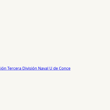
sión
Tercera División
Naval
U de Conce