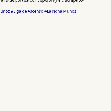
Muñoz
#Liga de Ascenso
#La Nona Muñoz