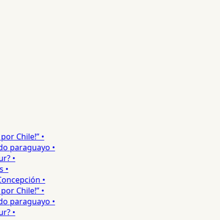
r Chile!” •
o paraguayo •
? •
•
ncepción •
r Chile!” •
o paraguayo •
? •