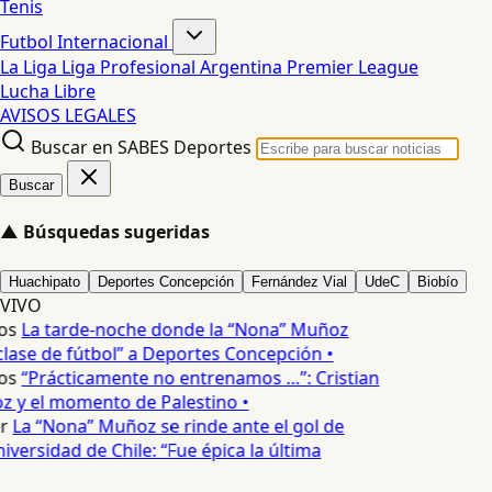
Tenis
Futbol Internacional
La Liga
Liga Profesional Argentina
Premier League
Lucha Libre
AVISOS LEGALES
Buscar en SABES Deportes
Buscar
▲
Búsquedas sugeridas
Huachipato
Deportes Concepción
Fernández Vial
UdeC
Biobío
VIVO
os
La tarde-noche donde la “Nona” Muñoz
lase de fútbol” a Deportes Concepción •
os
“Prácticamente no entrenamos …”: Cristian
 y el momento de Palestino •
r
La “Nona” Muñoz se rinde ante el gol de
versidad de Chile: “Fue épica la última