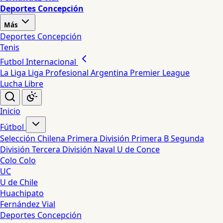
Deportes Concepción
Más
Deportes Concepción
Tenis
Futbol Internacional
La Liga
Liga Profesional Argentina
Premier League
Lucha Libre
Inicio
Fútbol
Selección Chilena
Primera División
Primera B
Segunda
División
Tercera División
Naval
U de Conce
Colo Colo
UC
U de Chile
Huachipato
Fernández Vial
Deportes Concepción