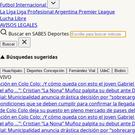
Futbol Internacional
La Liga
Liga Profesional Argentina
Premier League
Lucha Libre
AVISOS LEGALES
Buscar en SABES Deportes
Buscar
▲
Búsquedas sugeridas
Huachipato
Deportes Concepción
Fernández Vial
UdeC
Biobío
VIVO
ón en Colo Colo: ¿Y cómo queda con esto el joven Gabriel Ma
año …”: Cristian “La Nona” Muñoz palpita su debut ante De
: Municipalidad anuncia drástica decisión por “sobrecarga”
diciones que se deben cumplir para confirmar la llegada de
e Colo Colo deja su puesto en pleno mercado de pases del fú
ón en Colo Colo: ¿Y cómo queda con esto el joven Gabriel Ma
año …”: Cristian “La Nona” Muñoz palpita su debut ante De
: Municipalidad anuncia drástica decisión por “sobrecarga”