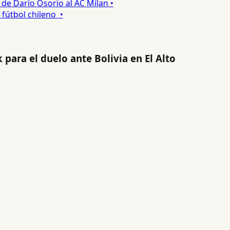
 Darío Osorio al AC Milan •
tbol chileno •
k para el duelo ante Bolivia en El Alto