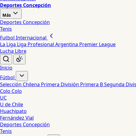
Deportes Concepción
Más
Deportes Concepción
Tenis
Futbol Internacional
La Liga
Liga Profesional Argentina
Premier League
Lucha Libre
Inicio
Fútbol
Selección Chilena
Primera División
Primera B
Segunda Divi
Colo Colo
UC
U de Chile
Huachipato
Fernández Vial
Deportes Concepción
Tenis