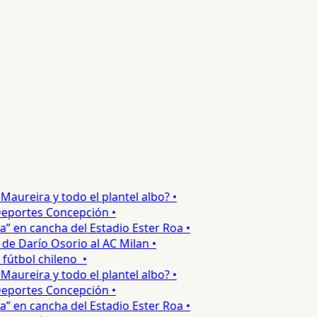
ureira y todo el plantel albo? •
portes Concepción •
 en cancha del Estadio Ester Roa •
 Darío Osorio al AC Milan •
tbol chileno •
ureira y todo el plantel albo? •
portes Concepción •
 en cancha del Estadio Ester Roa •