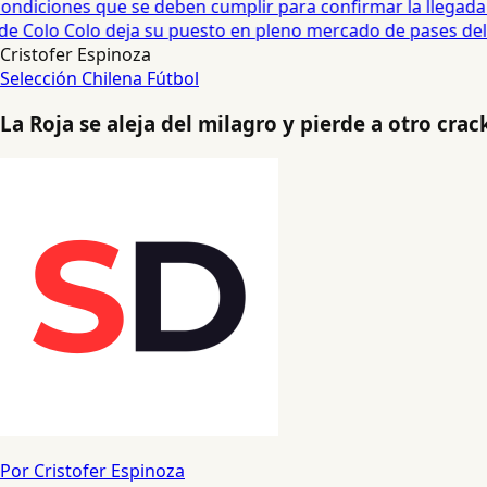
diciones que se deben cumplir para confirmar la llegada de
e Colo Colo deja su puesto en pleno mercado de pases del fú
Cristofer Espinoza
Selección Chilena
Fútbol
La Roja se aleja del milagro y pierde a otro crac
Por Cristofer Espinoza