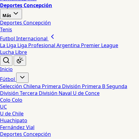
Deportes Concepción
Más
Deportes Concepción
Tenis
Futbol Internacional
La Liga
Liga Profesional Argentina
Premier League
Lucha Libre
Inicio
Fútbol
Selección Chilena
Primera División
Primera B
Segunda
División
Tercera División
Naval
U de Conce
Colo Colo
UC
U de Chile
Huachipato
Fernández Vial
Deportes Concepción