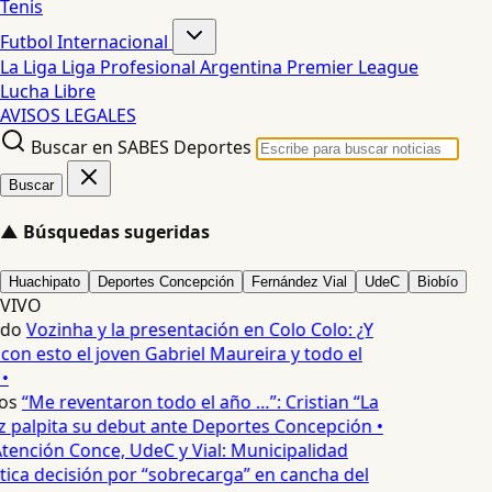
Tenis
Futbol Internacional
La Liga
Liga Profesional Argentina
Premier League
Lucha Libre
AVISOS LEGALES
Buscar en SABES Deportes
Buscar
▲
Búsquedas sugeridas
Huachipato
Deportes Concepción
Fernández Vial
UdeC
Biobío
VIVO
edo
Vozinha y la presentación en Colo Colo: ¿Y
n esto el joven Gabriel Maureira y todo el
•
os
“Me reventaron todo el año …”: Cristian “La
palpita su debut ante Deportes Concepción •
tención Conce, UdeC y Vial: Municipalidad
ica decisión por “sobrecarga” en cancha del