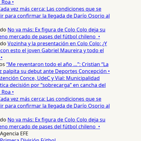
 Roa •
ada vez más cerca: Las condiciones que se
 para confirmar la llegada de Darío Osorio al
edo
No va más: Ex figura de Colo Colo deja su
eno mercado de pases del fútbol chileno •
edo
Vozinha y la presentación en Colo Colo: ¿Y
n esto el joven Gabriel Maureira y todo el
•
os
“Me reventaron todo el año …”: Cristian “La
palpita su debut ante Deportes Concepción •
tención Conce, UdeC y Vial: Municipalidad
ica decisión por “sobrecarga” en cancha del
 Roa •
ada vez más cerca: Las condiciones que se
 para confirmar la llegada de Darío Osorio al
edo
No va más: Ex figura de Colo Colo deja su
eno mercado de pases del fútbol chileno •
Agencia EFE
Primera División
Fútbol