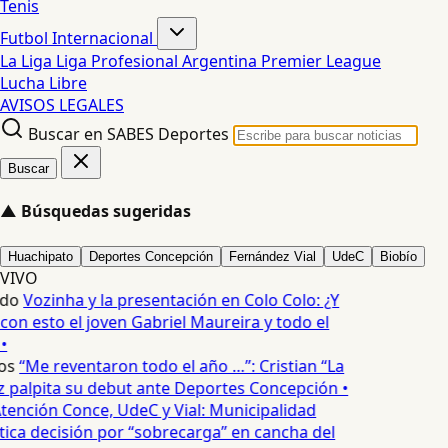
Tenis
Futbol Internacional
La Liga
Liga Profesional Argentina
Premier League
Lucha Libre
AVISOS LEGALES
Buscar en SABES Deportes
Buscar
▲
Búsquedas sugeridas
Huachipato
Deportes Concepción
Fernández Vial
UdeC
Biobío
VIVO
edo
Vozinha y la presentación en Colo Colo: ¿Y
n esto el joven Gabriel Maureira y todo el
•
os
“Me reventaron todo el año …”: Cristian “La
palpita su debut ante Deportes Concepción •
tención Conce, UdeC y Vial: Municipalidad
ica decisión por “sobrecarga” en cancha del