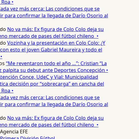
 Roa •
ada vez más cerca: Las condiciones que se
 para confirmar la llegada de Darío Osorio al
edo
No va más: Ex figura de Colo Colo deja su
no mercado de pases del fútbol chileno •
edo
Vozinha y la presentación en Colo Colo: ¿Y
n esto el joven Gabriel Maureira y todo el
•
os
“Me reventaron todo el año …”: Cristian “La
palpita su debut ante Deportes Concepción •
tención Conce, UdeC y Vial: Municipalidad
ica decisión por “sobrecarga” en cancha del
 Roa •
ada vez más cerca: Las condiciones que se
 para confirmar la llegada de Darío Osorio al
edo
No va más: Ex figura de Colo Colo deja su
no mercado de pases del fútbol chileno •
Agencia EFE
Primera División
Fútbol