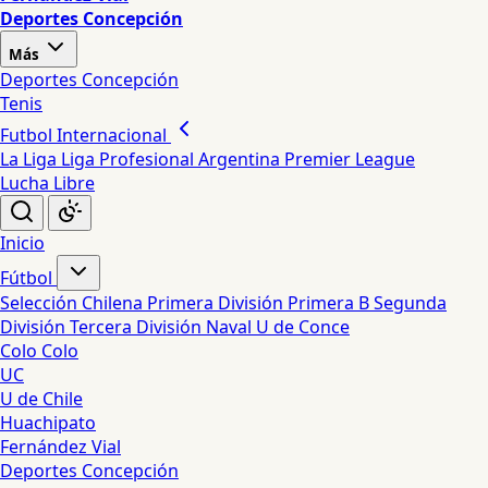
Deportes Concepción
Más
Deportes Concepción
Tenis
Futbol Internacional
La Liga
Liga Profesional Argentina
Premier League
Lucha Libre
Inicio
Fútbol
Selección Chilena
Primera División
Primera B
Segunda
División
Tercera División
Naval
U de Conce
Colo Colo
UC
U de Chile
Huachipato
Fernández Vial
Deportes Concepción