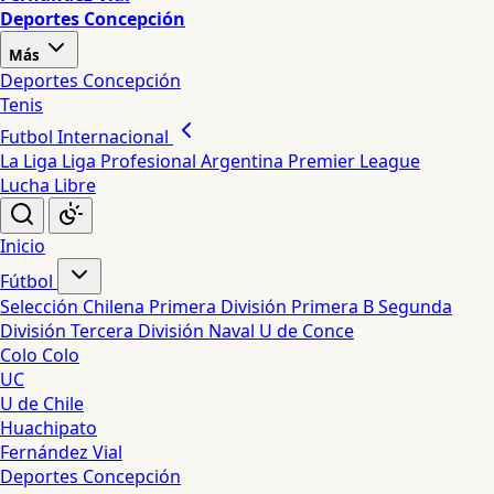
Deportes Concepción
Más
Deportes Concepción
Tenis
Futbol Internacional
La Liga
Liga Profesional Argentina
Premier League
Lucha Libre
Inicio
Fútbol
Selección Chilena
Primera División
Primera B
Segunda
División
Tercera División
Naval
U de Conce
Colo Colo
UC
U de Chile
Huachipato
Fernández Vial
Deportes Concepción