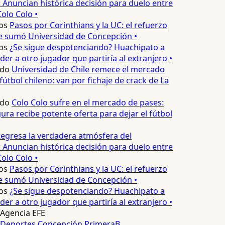
 Anuncian histórica decisión para duelo entre
olo Colo •
os
Pasos por Corinthians y la UC: el refuerzo
e sumó Universidad de Concepción •
os
¿Se sigue despotenciando? Huachipato a
er a otro jugador que partiría al extranjero •
edo
Universidad de Chile remece el mercado
fútbol chileno: van por fichaje de crack de La
edo
Colo Colo sufre en el mercado de pases:
ura recibe potente oferta para dejar el fútbol
egresa la verdadera atmósfera del
 Anuncian histórica decisión para duelo entre
olo Colo •
os
Pasos por Corinthians y la UC: el refuerzo
e sumó Universidad de Concepción •
os
¿Se sigue despotenciando? Huachipato a
er a otro jugador que partiría al extranjero •
Agencia EFE
Deportes Concepción
PrimeraB