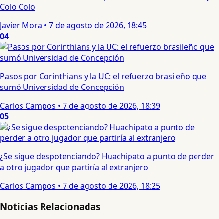
Colo Colo
Javier Mora
•
7 de agosto de 2026, 18:45
04
Pasos por Corinthians y la UC: el refuerzo brasileño que
sumó Universidad de Concepción
Carlos Campos
•
7 de agosto de 2026, 18:39
05
¿Se sigue despotenciando? Huachipato a punto de perder
a otro jugador que partiría al extranjero
Carlos Campos
•
7 de agosto de 2026, 18:25
Noticias Relacionadas