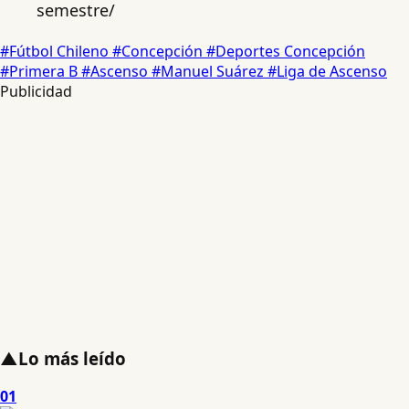
semestre/
#Fútbol Chileno
#Concepción
#Deportes Concepción
#Primera B
#Ascenso
#Manuel Suárez
#Liga de Ascenso
Publicidad
▲
Lo más leído
01