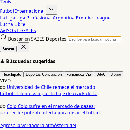
Tenis
Futbol Internacional
La Liga
Liga Profesional Argentina
Premier League
Lucha Libre
AVISOS LEGALES
Buscar en SABES Deportes
Buscar
▲
Búsquedas sugeridas
Huachipato
Deportes Concepción
Fernández Vial
UdeC
Biobío
VIVO
edo
Universidad de Chile remece el mercado
fútbol chileno: van por fichaje de crack de La
edo
Colo Colo sufre en el mercado de pases:
ura recibe potente oferta para dejar el fútbol
egresa la verdadera atmósfera del