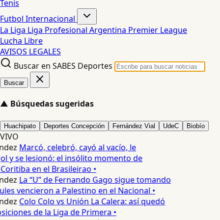
Tenis
Futbol Internacional
La Liga
Liga Profesional Argentina
Premier League
Lucha Libre
AVISOS LEGALES
Buscar en SABES Deportes
Buscar
▲
Búsquedas sugeridas
Huachipato
Deportes Concepción
Fernández Vial
UdeC
Biobío
VIVO
ndez
Marcó, celebró, cayó al vacío, le
ol y se lesionó: el insólito momento de
Coritiba en el Brasileirao •
ndez
La “U” de Fernando Gago sigue tomando
ules vencieron a Palestino en el Nacional •
ndez
Colo Colo vs Unión La Calera: así quedó
osiciones de la Liga de Primera •