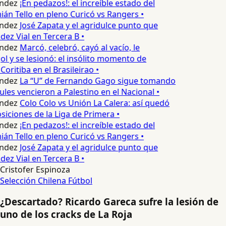
ndez
¡En pedazos!: el increíble estado del
án Tello en pleno Curicó vs Rangers •
ndez
José Zapata y el agridulce punto que
z Vial en Tercera B •
ndez
Marcó, celebró, cayó al vacío, le
ol y se lesionó: el insólito momento de
Coritiba en el Brasileirao •
ndez
La “U” de Fernando Gago sigue tomando
ules vencieron a Palestino en el Nacional •
ndez
Colo Colo vs Unión La Calera: así quedó
osiciones de la Liga de Primera •
ndez
¡En pedazos!: el increíble estado del
án Tello en pleno Curicó vs Rangers •
ndez
José Zapata y el agridulce punto que
z Vial en Tercera B •
Cristofer Espinoza
Selección Chilena
Fútbol
¿Descartado? Ricardo Gareca sufre la lesión de
uno de los cracks de La Roja