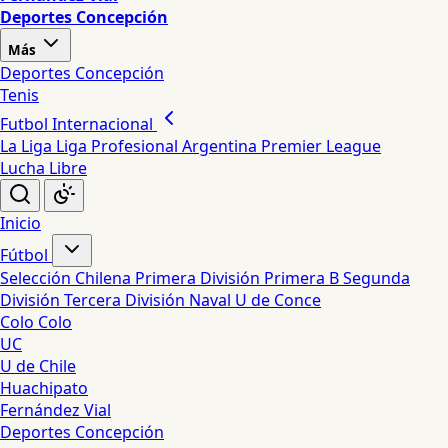
Deportes Concepción
Más
Deportes Concepción
Tenis
Futbol Internacional
La Liga
Liga Profesional Argentina
Premier League
Lucha Libre
Inicio
Fútbol
Selección Chilena
Primera División
Primera B
Segunda
División
Tercera División
Naval
U de Conce
Colo Colo
UC
U de Chile
Huachipato
Fernández Vial
Deportes Concepción