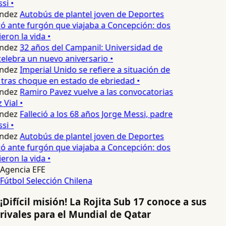
si •
ndez
Autobús de plantel joven de Deportes
 ante furgón que viajaba a Concepción: dos
eron la vida •
ndez
32 años del Campanil: Universidad de
lebra un nuevo aniversario •
ndez
Imperial Unido se refiere a situación de
tras choque en estado de ebriedad •
ndez
Ramiro Pavez vuelve a las convocatorias
Vial •
ndez
Falleció a los 68 años Jorge Messi, padre
si •
ndez
Autobús de plantel joven de Deportes
 ante furgón que viajaba a Concepción: dos
eron la vida •
Agencia EFE
Fútbol
Selección Chilena
¡Difícil misión! La Rojita Sub 17 conoce a sus
rivales para el Mundial de Qatar