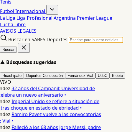
Tenis
Futbol Internacional
La Liga
Liga Profesional Argentina
Premier League
Lucha Libre
AVISOS LEGALES
Buscar en SABES Deportes
Buscar
▲
Búsquedas sugeridas
Huachipato
Deportes Concepción
Fernández Vial
UdeC
Biobío
VIVO
ndez
32 años del Campanil: Universidad de
lebra un nuevo aniversario •
ndez
Imperial Unido se refiere a situación de
tras choque en estado de ebriedad •
ndez
Ramiro Pavez vuelve a las convocatorias
Vial •
ndez
Falleció a los 68 años Jorge Messi, padre