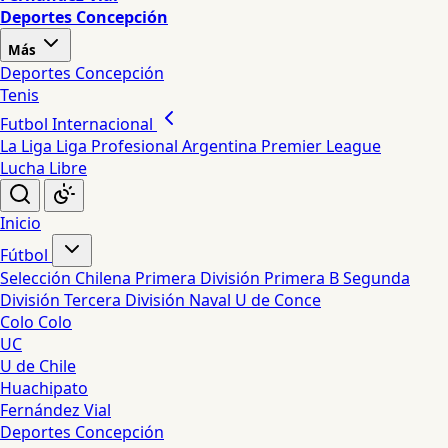
Deportes Concepción
Más
Deportes Concepción
Tenis
Futbol Internacional
La Liga
Liga Profesional Argentina
Premier League
Lucha Libre
Inicio
Fútbol
Selección Chilena
Primera División
Primera B
Segunda
División
Tercera División
Naval
U de Conce
Colo Colo
UC
U de Chile
Huachipato
Fernández Vial
Deportes Concepción