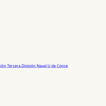
sión
Tercera División
Naval
U de Conce