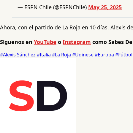
— ESPN Chile (@ESPNChile)
May 25, 2025
Ahora, con el partido de La Roja en 10 días, Alexis deb
Síguenos en
YouTube
o
Instagram
como Sabes De
#Alexis Sánchez
#Italia
#La Roja
#Udinese
#Europa
#Fútbol