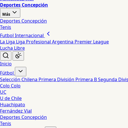
Deportes Concepción
Más
Deportes Concepción
Tenis
Futbol Internacional
La Liga
Liga Profesional Argentina
Premier League
Lucha Libre
Inicio
Fútbol
Selección Chilena
Primera División
Primera B
Segunda Divi
Colo Colo
UC
U de Chile
Huachipato
Fernández Vial
Deportes Concepción
Tenis