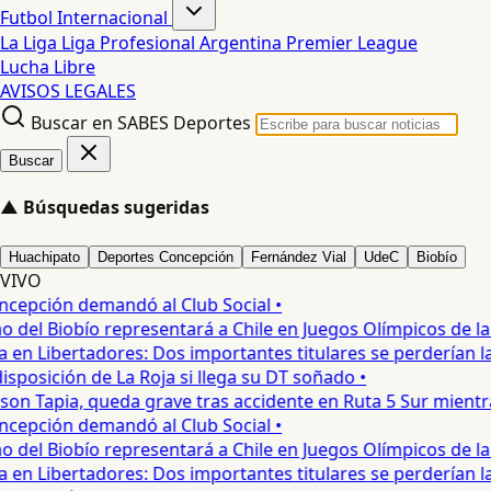
Futbol Internacional
La Liga
Liga Profesional Argentina
Premier League
Lucha Libre
AVISOS LEGALES
Buscar en SABES Deportes
Buscar
▲
Búsquedas sugeridas
Huachipato
Deportes Concepción
Fernández Vial
UdeC
Biobío
VIVO
pción demandó al Club Social •
del Biobío representará a Chile en Juegos Olímpicos de la J
en Libertadores: Dos importantes titulares se perderían la l
posición de La Roja si llega su DT soñado •
on Tapia, queda grave tras accidente en Ruta 5 Sur mientra
pción demandó al Club Social •
del Biobío representará a Chile en Juegos Olímpicos de la J
en Libertadores: Dos importantes titulares se perderían la l