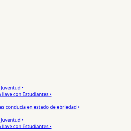
uventud •
lave con Estudiantes •
s conducía en estado de ebriedad •
uventud •
lave con Estudiantes •