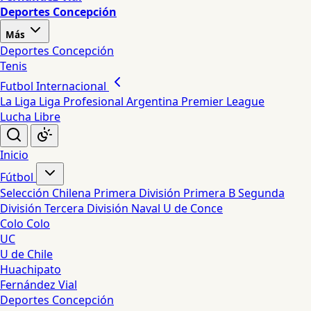
Deportes Concepción
Más
Deportes Concepción
Tenis
Futbol Internacional
La Liga
Liga Profesional Argentina
Premier League
Lucha Libre
Inicio
Fútbol
Selección Chilena
Primera División
Primera B
Segunda
División
Tercera División
Naval
U de Conce
Colo Colo
UC
U de Chile
Huachipato
Fernández Vial
Deportes Concepción