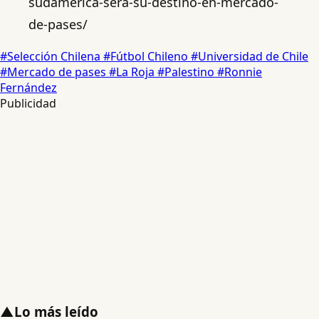
sudamerica-sera-su-destino-en-mercado-
de-pases/
#Selección Chilena
#Fútbol Chileno
#Universidad de Chile
#Mercado de pases
#La Roja
#Palestino
#Ronnie
Fernández
Publicidad
▲
Lo más leído