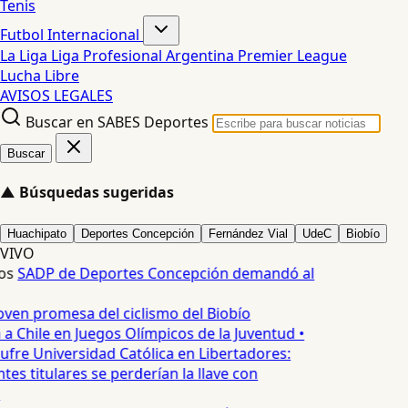
Tenis
Futbol Internacional
La Liga
Liga Profesional Argentina
Premier League
Lucha Libre
AVISOS LEGALES
Buscar en SABES Deportes
Buscar
▲
Búsquedas sugeridas
Huachipato
Deportes Concepción
Fernández Vial
UdeC
Biobío
VIVO
os
SADP de Deportes Concepción demandó al
oven promesa del ciclismo del Biobío
a Chile en Juegos Olímpicos de la Juventud •
ufre Universidad Católica en Libertadores:
es titulares se perderían la llave con