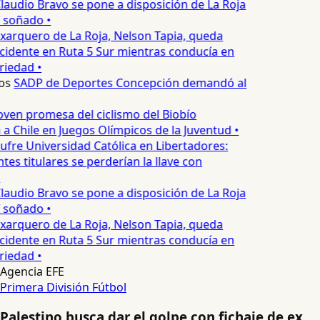
laudio Bravo se pone a disposición de La Roja
T soñado •
xarquero de La Roja, Nelson Tapia, queda
cidente en Ruta 5 Sur mientras conducía en
iedad •
os
SADP de Deportes Concepción demandó al
oven promesa del ciclismo del Biobío
a Chile en Juegos Olímpicos de la Juventud •
ufre Universidad Católica en Libertadores:
es titulares se perderían la llave con
laudio Bravo se pone a disposición de La Roja
T soñado •
xarquero de La Roja, Nelson Tapia, queda
cidente en Ruta 5 Sur mientras conducía en
iedad •
Agencia EFE
Primera División
Fútbol
Palestino busca dar el golpe con fichaje de ex