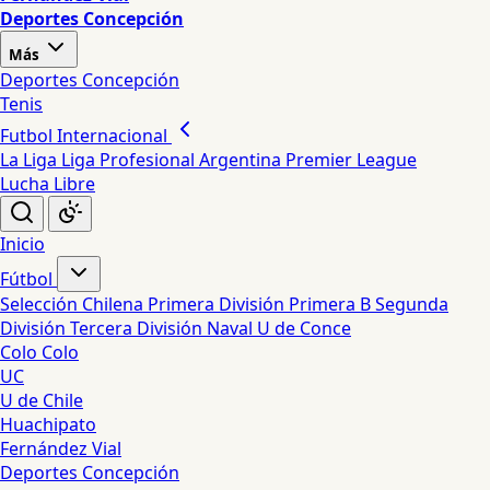
Deportes Concepción
Más
Deportes Concepción
Tenis
Futbol Internacional
La Liga
Liga Profesional Argentina
Premier League
Lucha Libre
Inicio
Fútbol
Selección Chilena
Primera División
Primera B
Segunda
División
Tercera División
Naval
U de Conce
Colo Colo
UC
U de Chile
Huachipato
Fernández Vial
Deportes Concepción