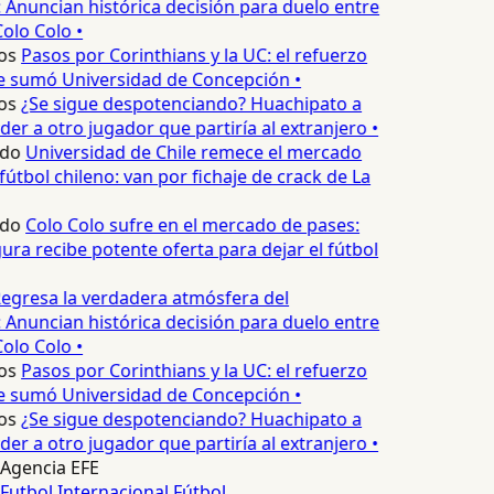
 Anuncian histórica decisión para duelo entre
olo Colo •
os
Pasos por Corinthians y la UC: el refuerzo
e sumó Universidad de Concepción •
os
¿Se sigue despotenciando? Huachipato a
er a otro jugador que partiría al extranjero •
edo
Universidad de Chile remece el mercado
fútbol chileno: van por fichaje de crack de La
edo
Colo Colo sufre en el mercado de pases:
ura recibe potente oferta para dejar el fútbol
egresa la verdadera atmósfera del
 Anuncian histórica decisión para duelo entre
olo Colo •
os
Pasos por Corinthians y la UC: el refuerzo
e sumó Universidad de Concepción •
os
¿Se sigue despotenciando? Huachipato a
er a otro jugador que partiría al extranjero •
Agencia EFE
Futbol Internacional
Fútbol