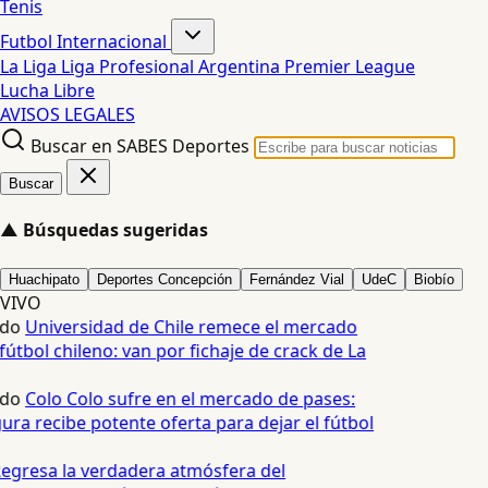
Tenis
Futbol Internacional
La Liga
Liga Profesional Argentina
Premier League
Lucha Libre
AVISOS LEGALES
Buscar en SABES Deportes
Buscar
▲
Búsquedas sugeridas
Huachipato
Deportes Concepción
Fernández Vial
UdeC
Biobío
VIVO
edo
Universidad de Chile remece el mercado
fútbol chileno: van por fichaje de crack de La
edo
Colo Colo sufre en el mercado de pases:
ura recibe potente oferta para dejar el fútbol
egresa la verdadera atmósfera del