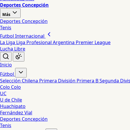
Deportes Concepción
Más
Deportes Concepción
Tenis
Futbol Internacional
La Liga
Liga Profesional Argentina
Premier League
Lucha Libre
Inicio
Fútbol
Selección Chilena
Primera División
Primera B
Segunda Divi
Colo Colo
UC
U de Chile
Huachipato
Fernández Vial
Deportes Concepción
Tenis