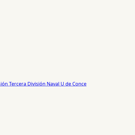
sión
Tercera División
Naval
U de Conce