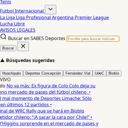
Tenis
Futbol Internacional
La Liga
Liga Profesional Argentina
Premier League
Lucha Libre
AVISOS LEGALES
Buscar en SABES Deportes
Buscar
▲
Búsquedas sugeridas
Huachipato
Deportes Concepción
Fernández Vial
UdeC
Biobío
VIVO
do
No va más: Ex figura de Colo Colo deja su
no mercado de pases del fútbol chileno •
l mal momento de Deportes Limache: Sólo
en últimos 12 partidos •
inal de WRC Rally que se hará en Biobío
dor chileno: “¡A sacar la cara por Chile!” •
’Higgins sorprende en el mercado de pases y