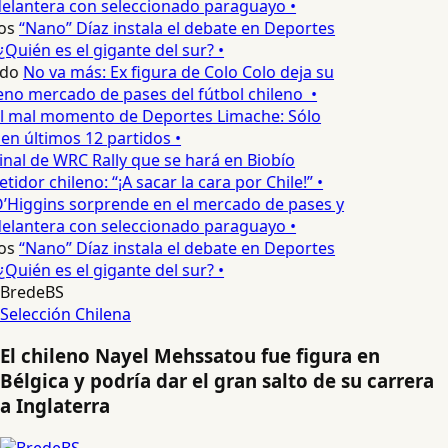
elantera con seleccionado paraguayo •
os
“Nano” Díaz instala el debate en Deportes
Quién es el gigante del sur? •
do
No va más: Ex figura de Colo Colo deja su
no mercado de pases del fútbol chileno •
l mal momento de Deportes Limache: Sólo
en últimos 12 partidos •
inal de WRC Rally que se hará en Biobío
dor chileno: “¡A sacar la cara por Chile!” •
’Higgins sorprende en el mercado de pases y
elantera con seleccionado paraguayo •
os
“Nano” Díaz instala el debate en Deportes
Quién es el gigante del sur? •
BredeBS
Selección Chilena
El chileno Nayel Mehssatou fue figura en
Bélgica y podría dar el gran salto de su carrera
a Inglaterra