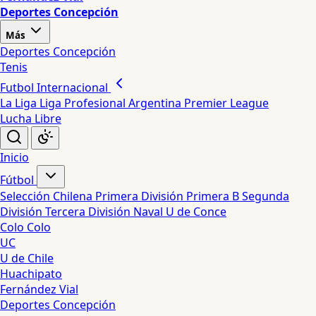
Deportes Concepción
Más
Deportes Concepción
Tenis
Futbol Internacional
La Liga
Liga Profesional Argentina
Premier League
Lucha Libre
Inicio
Fútbol
Selección Chilena
Primera División
Primera B
Segunda
División
Tercera División
Naval
U de Conce
Colo Colo
UC
U de Chile
Huachipato
Fernández Vial
Deportes Concepción