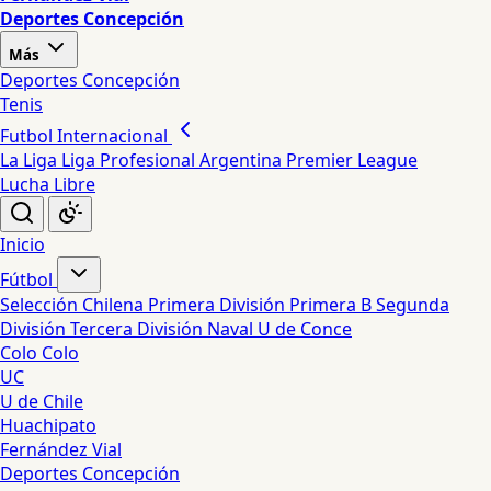
Deportes Concepción
Más
Deportes Concepción
Tenis
Futbol Internacional
La Liga
Liga Profesional Argentina
Premier League
Lucha Libre
Inicio
Fútbol
Selección Chilena
Primera División
Primera B
Segunda
División
Tercera División
Naval
U de Conce
Colo Colo
UC
U de Chile
Huachipato
Fernández Vial
Deportes Concepción