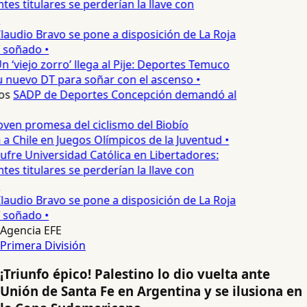
es titulares se perderían la llave con
laudio Bravo se pone a disposición de La Roja
T soñado •
n ‘viejo zorro’ llega al Pije: Deportes Temuco
 nuevo DT para soñar con el ascenso •
os
SADP de Deportes Concepción demandó al
oven promesa del ciclismo del Biobío
a Chile en Juegos Olímpicos de la Juventud •
ufre Universidad Católica en Libertadores:
es titulares se perderían la llave con
laudio Bravo se pone a disposición de La Roja
T soñado •
Agencia EFE
Primera División
¡Triunfo épico! Palestino lo dio vuelta ante
Unión de Santa Fe en Argentina y se ilusiona en