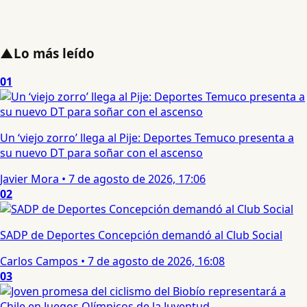
▲
Lo más leído
01
Un ‘viejo zorro’ llega al Pije: Deportes Temuco presenta a
su nuevo DT para soñar con el ascenso
Javier Mora
•
7 de agosto de 2026, 17:06
02
SADP de Deportes Concepción demandó al Club Social
Carlos Campos
•
7 de agosto de 2026, 16:08
03