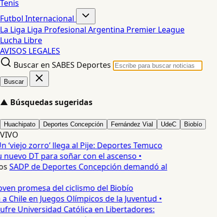
Tenis
Futbol Internacional
La Liga
Liga Profesional Argentina
Premier League
Lucha Libre
AVISOS LEGALES
Buscar en SABES Deportes
Buscar
▲
Búsquedas sugeridas
Huachipato
Deportes Concepción
Fernández Vial
UdeC
Biobío
VIVO
n ‘viejo zorro’ llega al Pije: Deportes Temuco
 nuevo DT para soñar con el ascenso •
os
SADP de Deportes Concepción demandó al
oven promesa del ciclismo del Biobío
a Chile en Juegos Olímpicos de la Juventud •
ufre Universidad Católica en Libertadores: