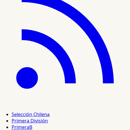
Selección Chilena
Primera División
PrimeraB