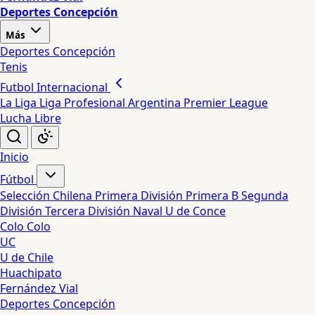
Deportes Concepción
Más
Deportes Concepción
Tenis
Futbol Internacional
La Liga
Liga Profesional Argentina
Premier League
Lucha Libre
Inicio
Fútbol
Selección Chilena
Primera División
Primera B
Segunda
División
Tercera División
Naval
U de Conce
Colo Colo
UC
U de Chile
Huachipato
Fernández Vial
Deportes Concepción