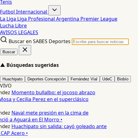
Tenis
Futbol Internacional
La Liga
Liga Profesional Argentina
Premier League
Lucha Libre
AVISOS LEGALES
Buscar en SABES Deportes
Buscar
▲
Búsquedas sugeridas
Huachipato
Deportes Concepción
Fernández Vial
UdeC
Biobío
VIVO
ndez
Momento bullalbo: el jocoso abrazo
osa y Cecilia Perez en el superclásico
ndez
Naval mete presión en la cima de
nció a Aguará en El Morro •
ndez
Huachipato sin salida: cayó goleado ante
 CAP Acero •