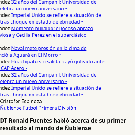
ndez
32 años del Campanil: Universidad de
lebra un nuevo aniversario •
ndez
Imperial Unido se refiere a situación de
tras choque en estado de ebriedad •
ndez
Momento bullalbo: el jocoso abrazo
osa y Cecilia Perez en el superclásico
ndez
Naval mete presión en la cima de
nció a Aguará en El Morro •
ndez
Huachipato sin salida: cayó goleado ante
 CAP Acero •
ndez
32 años del Campanil: Universidad de
lebra un nuevo aniversario •
ndez
Imperial Unido se refiere a situación de
tras choque en estado de ebriedad •
Cristofer Espinoza
Ñublense
Fútbol
Primera División
DT Ronald Fuentes habló acerca de su primer
resultado al mando de Ñublense