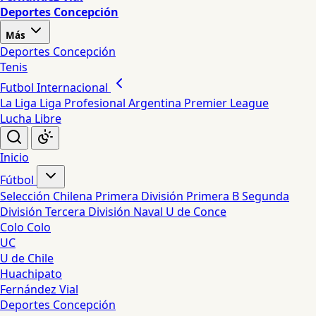
Deportes Concepción
Más
Deportes Concepción
Tenis
Futbol Internacional
La Liga
Liga Profesional Argentina
Premier League
Lucha Libre
Inicio
Fútbol
Selección Chilena
Primera División
Primera B
Segunda
División
Tercera División
Naval
U de Conce
Colo Colo
UC
U de Chile
Huachipato
Fernández Vial
Deportes Concepción