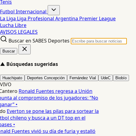
Tenis
Futbol Internacional
La Liga
Liga Profesional Argentina
Premier League
Lucha Libre
AVISOS LEGALES
Buscar en SABES Deportes
Buscar
▲
Búsquedas sugeridas
Huachipato
Deportes Concepción
Fernández Vial
UdeC
Biobío
VIVO
Cantero
Ronald Fuentes regresa a Unión
punta al compromiso de los jugadores: “No
anar” •
edo
Everton se pone las pilas para sortear la
útbol chileno y busca a un DT top en el
ases •
nald Fuentes vivió su día de furia y estalló