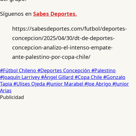
Síguenos en
Sabes Deportes.
https://sabesdeportes.com/futbol/deportes-
concepcion/2025/04/30/dt-de-deportes-
concepcion-analizo-el-intenso-empate-
ante-palestino-por-copa-chile/
#Fútbol Chileno
#Deportes Concepción
#Palestino
#Joaquín Larrivey
#Ángel Gillard
#Copa Chile
#Gonzalo
Tapia
#Ulises Ojeda
#Junior Marabel
#Joe Abrigo
#Junior
Arias
Publicidad