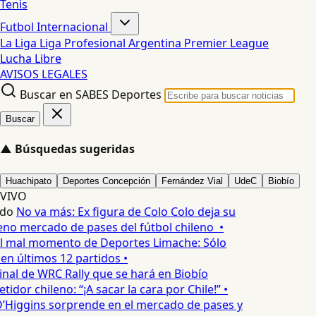
Tenis
Futbol Internacional
La Liga
Liga Profesional Argentina
Premier League
Lucha Libre
AVISOS LEGALES
Buscar en SABES Deportes
Buscar
▲
Búsquedas sugeridas
Huachipato
Deportes Concepción
Fernández Vial
UdeC
Biobío
VIVO
edo
No va más: Ex figura de Colo Colo deja su
no mercado de pases del fútbol chileno •
l mal momento de Deportes Limache: Sólo
 en últimos 12 partidos •
inal de WRC Rally que se hará en Biobío
dor chileno: “¡A sacar la cara por Chile!” •
’Higgins sorprende en el mercado de pases y