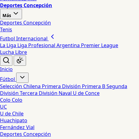
Deportes Concepción
Más
Deportes Concepción
Tenis
Futbol Internacional
La Liga
Liga Profesional Argentina
Premier League
Lucha Libre
Inicio
Fútbol
Selección Chilena
Primera División
Primera B
Segunda
División
Tercera División
Naval
U de Conce
Colo Colo
UC
U de Chile
Huachipato
Fernández Vial
Deportes Concepción