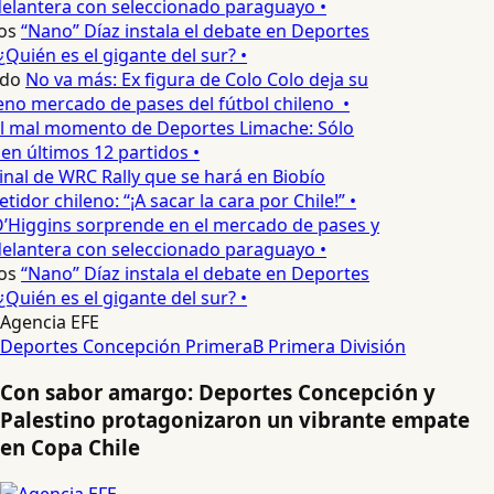
elantera con seleccionado paraguayo •
os
“Nano” Díaz instala el debate en Deportes
Quién es el gigante del sur? •
edo
No va más: Ex figura de Colo Colo deja su
no mercado de pases del fútbol chileno •
l mal momento de Deportes Limache: Sólo
 en últimos 12 partidos •
inal de WRC Rally que se hará en Biobío
dor chileno: “¡A sacar la cara por Chile!” •
’Higgins sorprende en el mercado de pases y
elantera con seleccionado paraguayo •
os
“Nano” Díaz instala el debate en Deportes
Quién es el gigante del sur? •
Agencia EFE
Deportes Concepción
PrimeraB
Primera División
Con sabor amargo: Deportes Concepción y
Palestino protagonizaron un vibrante empate
en Copa Chile