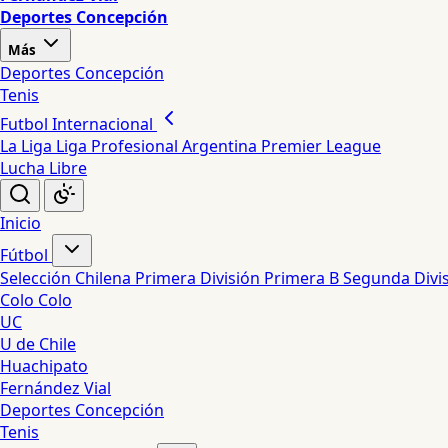
Deportes Concepción
Más
Deportes Concepción
Tenis
Futbol Internacional
La Liga
Liga Profesional Argentina
Premier League
Lucha Libre
Inicio
Fútbol
Selección Chilena
Primera División
Primera B
Segunda Divi
Colo Colo
UC
U de Chile
Huachipato
Fernández Vial
Deportes Concepción
Tenis