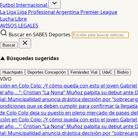
Futbol Internacional
La Liga
Liga Profesional Argentina
Premier League
Lucha Libre
AVISOS LEGALES
Buscar en SABES Deportes
Buscar
▲
Búsquedas sugeridas
Huachipato
Deportes Concepción
Fernández Vial
UdeC
Biobío
VIVO
ón en Colo Colo: ¿Y cómo queda con esto el joven Gabriel Mau
año …”: Cristian “La Nona” Muñoz palpita su debut ante De
: Municipalidad anuncia drástica decisión por “sobrecarga” 
diciones que se deben cumplir para confirmar la llegada de
 Colo Colo deja su puesto en pleno mercado de pases del fú
ón en Colo Colo: ¿Y cómo queda con esto el joven Gabriel Mau
año …”: Cristian “La Nona” Muñoz palpita su debut ante De
: Municipalidad anuncia drástica decisión por “sobrecarga” 