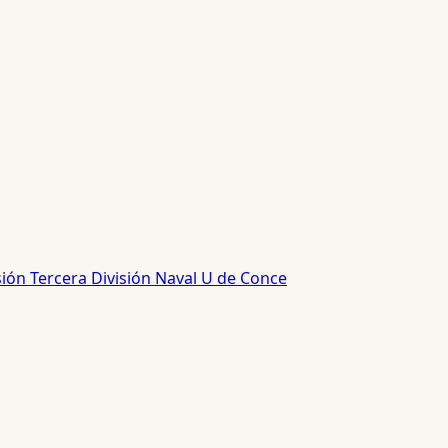
sión
Tercera División
Naval
U de Conce