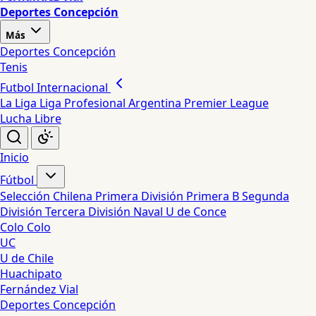
Deportes Concepción
Más
Deportes Concepción
Tenis
Futbol Internacional
La Liga
Liga Profesional Argentina
Premier League
Lucha Libre
Inicio
Fútbol
Selección Chilena
Primera División
Primera B
Segunda
División
Tercera División
Naval
U de Conce
Colo Colo
UC
U de Chile
Huachipato
Fernández Vial
Deportes Concepción