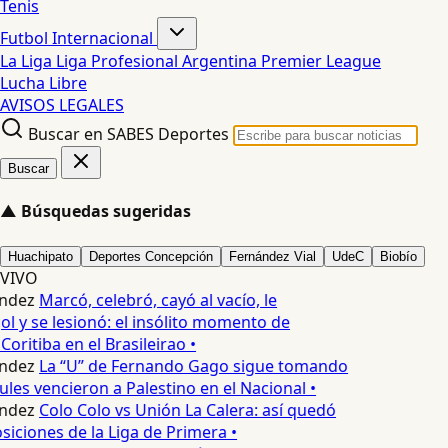
Tenis
Futbol Internacional
La Liga
Liga Profesional Argentina
Premier League
Lucha Libre
AVISOS LEGALES
Buscar en SABES Deportes
Buscar
▲
Búsquedas sugeridas
Huachipato
Deportes Concepción
Fernández Vial
UdeC
Biobío
VIVO
ndez
Marcó, celebró, cayó al vacío, le
ol y se lesionó: el insólito momento de
Coritiba en el Brasileirao •
ndez
La “U” de Fernando Gago sigue tomando
ules vencieron a Palestino en el Nacional •
ndez
Colo Colo vs Unión La Calera: así quedó
siciones de la Liga de Primera •