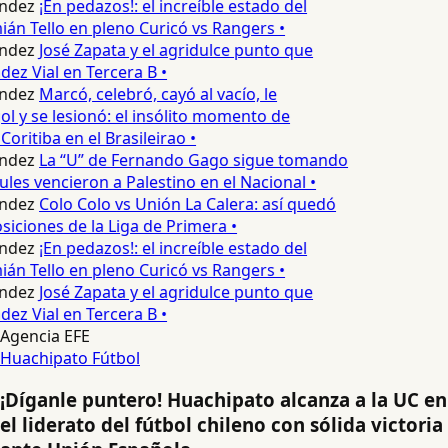
ndez
¡En pedazos!: el increíble estado del
n Tello en pleno Curicó vs Rangers •
ndez
José Zapata y el agridulce punto que
z Vial en Tercera B •
ndez
Marcó, celebró, cayó al vacío, le
ol y se lesionó: el insólito momento de
Coritiba en el Brasileirao •
ndez
La “U” de Fernando Gago sigue tomando
ules vencieron a Palestino en el Nacional •
ndez
Colo Colo vs Unión La Calera: así quedó
siciones de la Liga de Primera •
ndez
¡En pedazos!: el increíble estado del
n Tello en pleno Curicó vs Rangers •
ndez
José Zapata y el agridulce punto que
z Vial en Tercera B •
Agencia EFE
Huachipato
Fútbol
¡Díganle puntero! Huachipato alcanza a la UC en
el liderato del fútbol chileno con sólida victoria