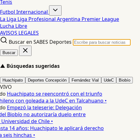
Tenis
Futbol Internacional
La Liga
Liga Profesional Argentina
Premier League
Lucha Libre
AVISOS LEGALES
Buscar en SABES Deportes
Buscar
▲
Búsquedas sugeridas
Huachipato
Deportes Concepción
Fernández Vial
UdeC
Biobío
VIVO
do
Huachipato se reencontró con el triunfo
chileno con goleada a la UdeC en Talcahuano •
do
Empezó la teleserie: Delegación
del Biobío no autorizaría duelo entre
Universidad de Chile •
sta 14 años: Huachipato le aplicará derecho
 seis hinchas •