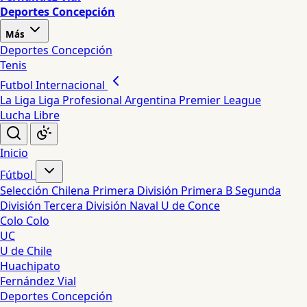
Deportes Concepción
Más
Deportes Concepción
Tenis
Futbol Internacional
La Liga
Liga Profesional Argentina
Premier League
Lucha Libre
Inicio
Fútbol
Selección Chilena
Primera División
Primera B
Segunda
División
Tercera División
Naval
U de Conce
Colo Colo
UC
U de Chile
Huachipato
Fernández Vial
Deportes Concepción