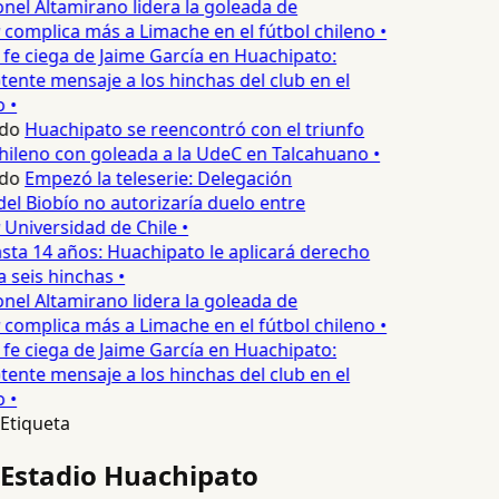
onel Altamirano lidera la goleada de
complica más a Limache en el fútbol chileno •
 fe ciega de Jaime García en Huachipato:
nte mensaje a los hinchas del club en el
 •
do
Huachipato se reencontró con el triunfo
chileno con goleada a la UdeC en Talcahuano •
do
Empezó la teleserie: Delegación
del Biobío no autorizaría duelo entre
Universidad de Chile •
sta 14 años: Huachipato le aplicará derecho
 seis hinchas •
onel Altamirano lidera la goleada de
complica más a Limache en el fútbol chileno •
 fe ciega de Jaime García en Huachipato:
nte mensaje a los hinchas del club en el
 •
Etiqueta
Estadio Huachipato