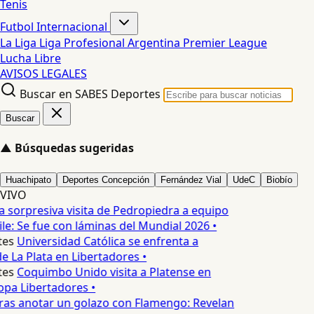
Tenis
Futbol Internacional
La Liga
Liga Profesional Argentina
Premier League
Lucha Libre
AVISOS LEGALES
Buscar en SABES Deportes
Buscar
▲
Búsquedas sugeridas
Huachipato
Deportes Concepción
Fernández Vial
UdeC
Biobío
VIVO
 sorpresiva visita de Pedropiedra a equipo
le: Se fue con láminas del Mundial 2026 •
es
Universidad Católica se enfrenta a
 La Plata en Libertadores •
es
Coquimbo Unido visita a Platense en
pa Libertadores •
ras anotar un golazo con Flamengo: Revelan