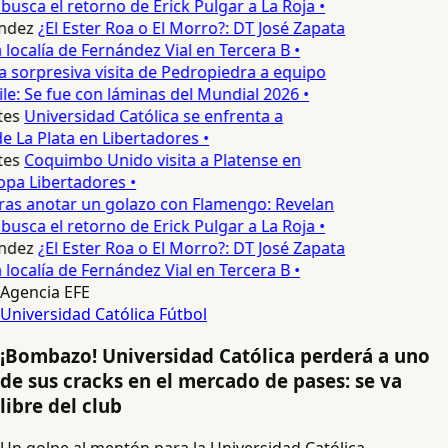
usca el retorno de Erick Pulgar a La Roja •
ndez
¿El Ester Roa o El Morro?: DT José Zapata
a localía de Fernández Vial en Tercera B •
 sorpresiva visita de Pedropiedra a equipo
le: Se fue con láminas del Mundial 2026 •
es
Universidad Católica se enfrenta a
 La Plata en Libertadores •
es
Coquimbo Unido visita a Platense en
pa Libertadores •
ras anotar un golazo con Flamengo: Revelan
usca el retorno de Erick Pulgar a La Roja •
ndez
¿El Ester Roa o El Morro?: DT José Zapata
a localía de Fernández Vial en Tercera B •
Agencia EFE
Universidad Católica
Fútbol
¡Bombazo! Universidad Católica perderá a uno
de sus cracks en el mercado de pases: se va
libre del club
Un golpe al mentón para la Universidad Católica.