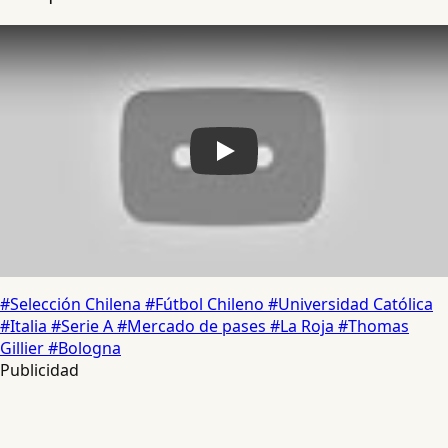
Play
#Selección Chilena
#Fútbol Chileno
#Universidad Católica
#Italia
#Serie A
#Mercado de pases
#La Roja
#Thomas
Gillier
#Bologna
Publicidad