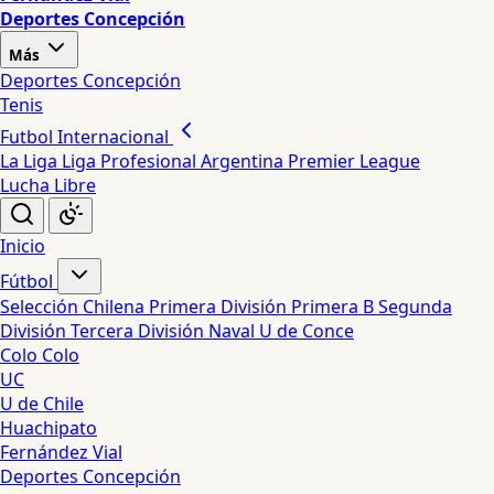
Deportes Concepción
Más
Deportes Concepción
Tenis
Futbol Internacional
La Liga
Liga Profesional Argentina
Premier League
Lucha Libre
Inicio
Fútbol
Selección Chilena
Primera División
Primera B
Segunda
División
Tercera División
Naval
U de Conce
Colo Colo
UC
U de Chile
Huachipato
Fernández Vial
Deportes Concepción