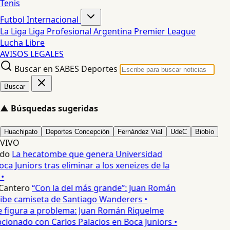
Tenis
Futbol Internacional
La Liga
Liga Profesional Argentina
Premier League
Lucha Libre
AVISOS LEGALES
Buscar en SABES Deportes
Buscar
▲
Búsquedas sugeridas
Huachipato
Deportes Concepción
Fernández Vial
UdeC
Biobío
VIVO
edo
La hecatombe que genera Universidad
ca Juniors tras eliminar a los xeneizes de la
•
Cantero
“Con la del más grande”: Juan Román
ibe camiseta de Santiago Wanderers •
 figura a problema: Juan Román Riquelme
cionado con Carlos Palacios en Boca Juniors •