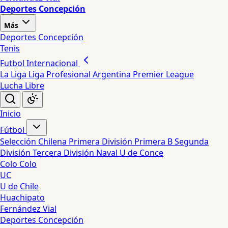
Deportes Concepción
Más
Deportes Concepción
Tenis
Futbol Internacional
La Liga
Liga Profesional Argentina
Premier League
Lucha Libre
Inicio
Fútbol
Selección Chilena
Primera División
Primera B
Segunda
División
Tercera División
Naval
U de Conce
Colo Colo
UC
U de Chile
Huachipato
Fernández Vial
Deportes Concepción