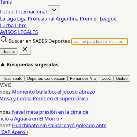
Tenis
Futbol Internacional
La Liga
Liga Profesional Argentina
Premier League
Lucha Libre
AVISOS LEGALES
Buscar en SABES Deportes
Buscar
▲
Búsquedas sugeridas
Huachipato
Deportes Concepción
Fernández Vial
UdeC
Biobío
VIVO
ndez
Momento bullalbo: el jocoso abrazo
Mosa y Cecilia Perez en el superclásico
ndez
Naval mete presión en la cima de
nció a Aguará en El Morro •
ndez
Huachipato sin salida: cayó goleado ante
 CAP Acero •