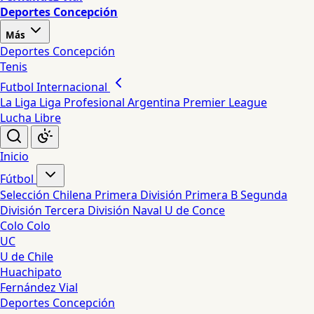
Deportes Concepción
Más
Deportes Concepción
Tenis
Futbol Internacional
La Liga
Liga Profesional Argentina
Premier League
Lucha Libre
Inicio
Fútbol
Selección Chilena
Primera División
Primera B
Segunda
División
Tercera División
Naval
U de Conce
Colo Colo
UC
U de Chile
Huachipato
Fernández Vial
Deportes Concepción