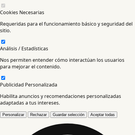
Cookies Necesarias
Requeridas para el funcionamiento básico y seguridad del
sitio.
Análisis / Estadísticas
Nos permiten entender cómo interactúan los usuarios
para mejorar el contenido.
Publicidad Personalizada
Habilita anuncios y recomendaciones personalizadas
adaptadas a tus intereses.
Personalizar
Rechazar
Guardar selección
Aceptar todas