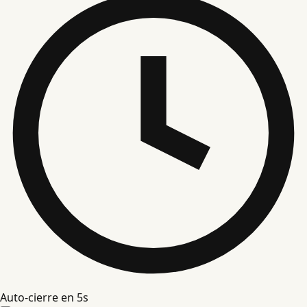
Auto-cierre en
4
s