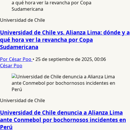
Universidad de Chile
Universidad de Chile vs. Alianza Lima: dónde y a
qué hora ver la revancha por Copa
Sudamericana
Por César Poo
•
25 de septiembre de 2025, 00:06
César Poo
Universidad de Chile
Universidad de Chile denuncia a Alianza Lima
ante Conmebol por bochornosos incidentes en
Perú