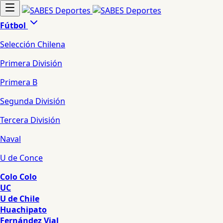
Fútbol
Selección Chilena
Primera División
Primera B
Segunda División
Tercera División
Naval
U de Conce
Colo Colo
UC
U de Chile
Huachipato
Fernández Vial