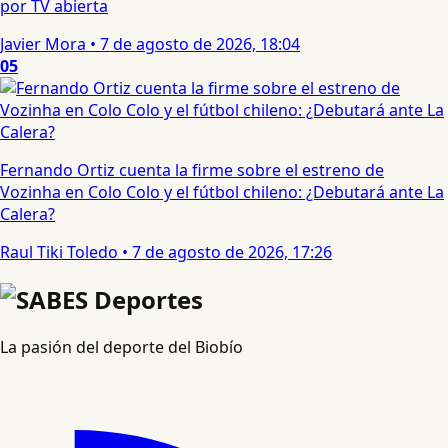
por TV abierta
Javier Mora
•
7 de agosto de 2026, 18:04
05
Fernando Ortiz cuenta la firme sobre el estreno de
Vozinha en Colo Colo y el fútbol chileno: ¿Debutará ante La
Calera?
Raul Tiki Toledo
•
7 de agosto de 2026, 17:26
La pasión del deporte del Biobío