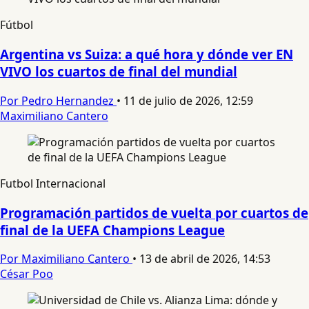
Fútbol
Argentina vs Suiza: a qué hora y dónde ver EN
VIVO los cuartos de final del mundial
Por Pedro Hernandez
•
11 de julio de 2026, 12:59
Maximiliano Cantero
Futbol Internacional
Programación partidos de vuelta por cuartos de
final de la UEFA Champions League
Por Maximiliano Cantero
•
13 de abril de 2026, 14:53
César Poo