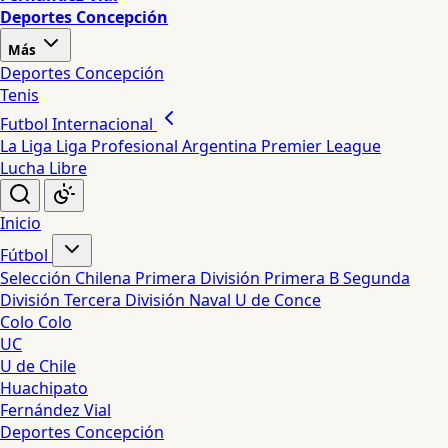
Deportes Concepción
Más
Deportes Concepción
Tenis
Futbol Internacional
La Liga
Liga Profesional Argentina
Premier League
Lucha Libre
Inicio
Fútbol
Selección Chilena
Primera División
Primera B
Segunda
División
Tercera División
Naval
U de Conce
Colo Colo
UC
U de Chile
Huachipato
Fernández Vial
Deportes Concepción