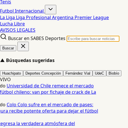
Tenis
Futbol Internacional
La Liga
Liga Profesional Argentina
Premier League
Lucha Libre
AVISOS LEGALES
Buscar en SABES Deportes
Buscar
▲
Búsquedas sugeridas
Huachipato
Deportes Concepción
Fernández Vial
UdeC
Biobío
VIVO
edo
Universidad de Chile remece el mercado
fútbol chileno: van por fichaje de crack de La
edo
Colo Colo sufre en el mercado de pases:
ura recibe potente oferta para dejar el fútbol
egresa la verdadera atmósfera del