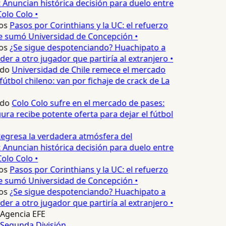
 Anuncian histórica decisión para duelo entre
olo Colo •
os
Pasos por Corinthians y la UC: el refuerzo
e sumó Universidad de Concepción •
os
¿Se sigue despotenciando? Huachipato a
er a otro jugador que partiría al extranjero •
edo
Universidad de Chile remece el mercado
fútbol chileno: van por fichaje de crack de La
edo
Colo Colo sufre en el mercado de pases:
ura recibe potente oferta para dejar el fútbol
egresa la verdadera atmósfera del
 Anuncian histórica decisión para duelo entre
olo Colo •
os
Pasos por Corinthians y la UC: el refuerzo
e sumó Universidad de Concepción •
os
¿Se sigue despotenciando? Huachipato a
er a otro jugador que partiría al extranjero •
Agencia EFE
Segunda División