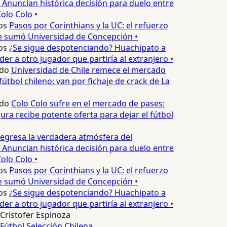
 Anuncian histórica decisión para duelo entre
olo Colo •
os
Pasos por Corinthians y la UC: el refuerzo
e sumó Universidad de Concepción •
os
¿Se sigue despotenciando? Huachipato a
er a otro jugador que partiría al extranjero •
do
Universidad de Chile remece el mercado
útbol chileno: van por fichaje de crack de La
do
Colo Colo sufre en el mercado de pases:
ura recibe potente oferta para dejar el fútbol
egresa la verdadera atmósfera del
 Anuncian histórica decisión para duelo entre
olo Colo •
os
Pasos por Corinthians y la UC: el refuerzo
e sumó Universidad de Concepción •
os
¿Se sigue despotenciando? Huachipato a
er a otro jugador que partiría al extranjero •
Cristofer Espinoza
Fútbol
Selección Chilena