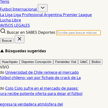
Tenis
Futbol Internacional
La Liga
Liga Profesional Argentina
Premier League
Lucha Libre
AVISOS LEGALES
Buscar en SABES Deportes
Buscar
▲
Búsquedas sugeridas
Huachipato
Deportes Concepción
Fernández Vial
UdeC
Biobío
VIVO
do
Universidad de Chile remece el mercado
útbol chileno: van por fichaje de crack de La
do
Colo Colo sufre en el mercado de pases:
ura recibe potente oferta para dejar el fútbol
egresa la verdadera atmósfera del