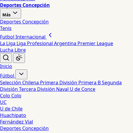
Deportes Concepción
Más
Deportes Concepción
Tenis
Futbol Internacional
La Liga
Liga Profesional Argentina
Premier League
Lucha Libre
Inicio
Fútbol
Selección Chilena
Primera División
Primera B
Segunda
División
Tercera División
Naval
U de Conce
Colo Colo
UC
U de Chile
Huachipato
Fernández Vial
Deportes Concepción