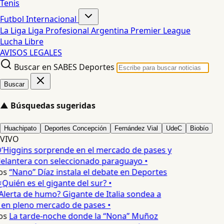
Tenis
Futbol Internacional
La Liga
Liga Profesional Argentina
Premier League
Lucha Libre
AVISOS LEGALES
Buscar en SABES Deportes
Buscar
▲
Búsquedas sugeridas
Huachipato
Deportes Concepción
Fernández Vial
UdeC
Biobío
VIVO
’Higgins sorprende en el mercado de pases y
elantera con seleccionado paraguayo •
os
“Nano” Díaz instala el debate en Deportes
Quién es el gigante del sur? •
Alerta de humo? Gigante de Italia sondea a
 en pleno mercado de pases •
os
La tarde-noche donde la “Nona” Muñoz