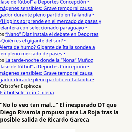
lase de fútbol” a Deportes Concepción •
mágenes sensibles: Grave temporal causa
ador durante pleno partido en Tailandia •
’Higgins sorprende en el mercado de pases y
elantera con seleccionado paraguayo •
os
“Nano” Díaz instala el debate en Deportes
Quién es el gigante del sur? •
Alerta de humo? Gigante de Italia sondea a
 en pleno mercado de pases •
os
La tarde-noche donde la “Nona” Muñoz
lase de fútbol” a Deportes Concepción •
mágenes sensibles: Grave temporal causa
ador durante pleno partido en Tailandia •
Cristofer Espinoza
Fútbol
Selección Chilena
“No lo veo tan mal…” El inesperado DT que
Diego Rivarola propuso para La Roja tras la
posible salida de Ricardo Gareca