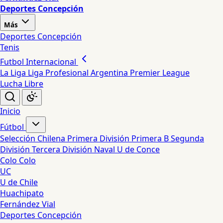
Deportes Concepción
Más
Deportes Concepción
Tenis
Futbol Internacional
La Liga
Liga Profesional Argentina
Premier League
Lucha Libre
Inicio
Fútbol
Selección Chilena
Primera División
Primera B
Segunda
División
Tercera División
Naval
U de Conce
Colo Colo
UC
U de Chile
Huachipato
Fernández Vial
Deportes Concepción