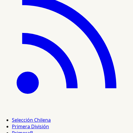
Selección Chilena
Primera División
PrimeraB