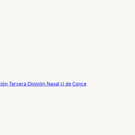
sión
Tercera División
Naval
U de Conce