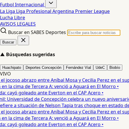
Futbol Internacional
La Liga
Liga Profesional Argentina
Premier League
Lucha Libre
AVISOS LEGALES
Buscar en SABES Deportes
Buscar
▲
Búsquedas sugeridas
Huachipato
Deportes Concepción
Fernández Vial
UdeC
Biobío
VIVO
 jocoso abrazo entre Aníbal Mosa y Cecilia Perez en el supe
 la cima de Tercera A: venció a Aguará en El Morro •
: cayó goleado ante Everton en el CAP Acero •
: Universidad de Concepción celebra un nuevo aniversario 
iere a situación de Nelson Tapia tras choque en estado de 
 jocoso abrazo entre Aníbal Mosa y Cecilia Perez en el supe
 la cima de Tercera A: venció a Aguará en El Morro •
: cayó goleado ante Everton en el CAP Acero •