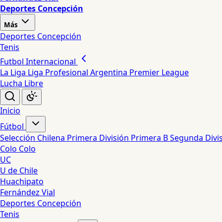
Deportes Concepción
Más
Deportes Concepción
Tenis
Futbol Internacional
La Liga
Liga Profesional Argentina
Premier League
Lucha Libre
Inicio
Fútbol
Selección Chilena
Primera División
Primera B
Segunda Divi
Colo Colo
UC
U de Chile
Huachipato
Fernández Vial
Deportes Concepción
Tenis