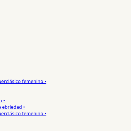
rclásico femenino •
•
ebriedad •
rclásico femenino •