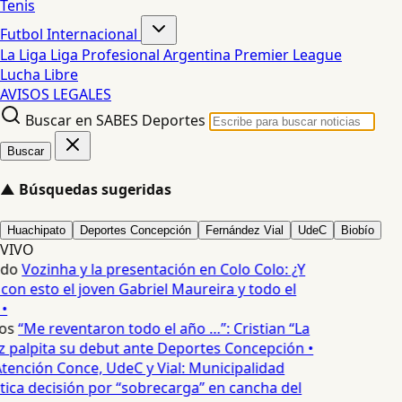
Tenis
Futbol Internacional
La Liga
Liga Profesional Argentina
Premier League
Lucha Libre
AVISOS LEGALES
Buscar en SABES Deportes
Buscar
▲
Búsquedas sugeridas
Huachipato
Deportes Concepción
Fernández Vial
UdeC
Biobío
VIVO
edo
Vozinha y la presentación en Colo Colo: ¿Y
n esto el joven Gabriel Maureira y todo el
•
os
“Me reventaron todo el año …”: Cristian “La
palpita su debut ante Deportes Concepción •
tención Conce, UdeC y Vial: Municipalidad
ica decisión por “sobrecarga” en cancha del