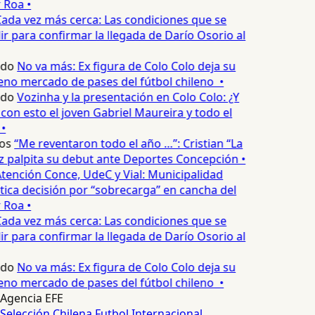
 Roa •
ada vez más cerca: Las condiciones que se
 para confirmar la llegada de Darío Osorio al
edo
No va más: Ex figura de Colo Colo deja su
eno mercado de pases del fútbol chileno •
edo
Vozinha y la presentación en Colo Colo: ¿Y
n esto el joven Gabriel Maureira y todo el
•
os
“Me reventaron todo el año …”: Cristian “La
palpita su debut ante Deportes Concepción •
tención Conce, UdeC y Vial: Municipalidad
ica decisión por “sobrecarga” en cancha del
 Roa •
ada vez más cerca: Las condiciones que se
 para confirmar la llegada de Darío Osorio al
edo
No va más: Ex figura de Colo Colo deja su
eno mercado de pases del fútbol chileno •
Agencia EFE
Selección Chilena
Futbol Internacional