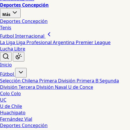
Deportes Concepción
Más
Deportes Concepción
Tenis
Futbol Internacional
La Liga
Liga Profesional Argentina
Premier League
Lucha Libre
Inicio
Fútbol
Selección Chilena
Primera División
Primera B
Segunda
División
Tercera División
Naval
U de Conce
Colo Colo
UC
U de Chile
Huachipato
Fernández Vial
Deportes Concepción