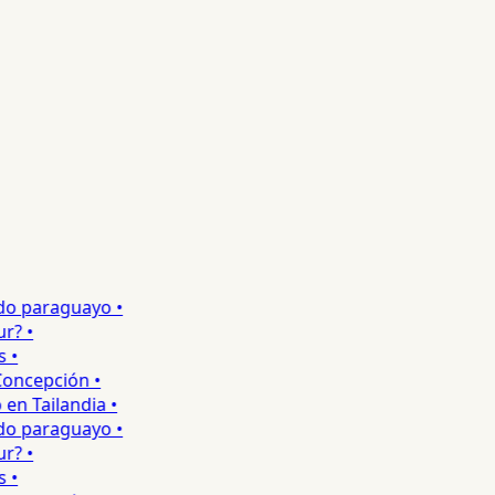
o paraguayo •
 •
•
ncepción •
 Tailandia •
o paraguayo •
 •
•