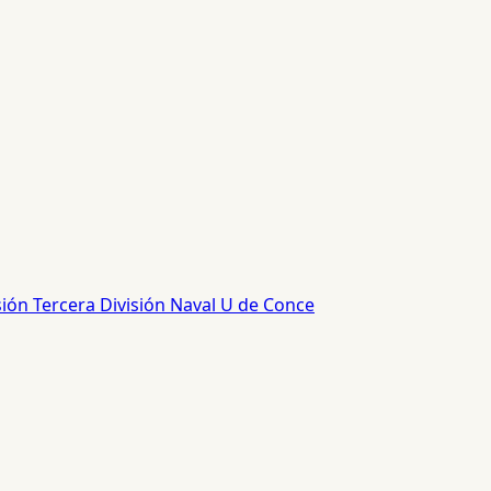
sión
Tercera División
Naval
U de Conce