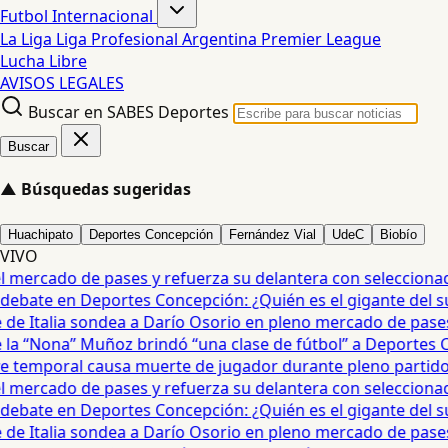
Futbol Internacional
La Liga
Liga Profesional Argentina
Premier League
Lucha Libre
AVISOS LEGALES
Buscar en SABES Deportes
Buscar
▲
Búsquedas sugeridas
Huachipato
Deportes Concepción
Fernández Vial
UdeC
Biobío
VIVO
mercado de pases y refuerza su delantera con seleccionad
debate en Deportes Concepción: ¿Quién es el gigante del sur?
e Italia sondea a Darío Osorio en pleno mercado de pases 
a “Nona” Muñoz brindó “una clase de fútbol” a Deportes Co
temporal causa muerte de jugador durante pleno partido en
mercado de pases y refuerza su delantera con seleccionad
debate en Deportes Concepción: ¿Quién es el gigante del sur?
e Italia sondea a Darío Osorio en pleno mercado de pases 