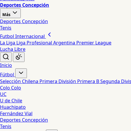
Deportes Concepción
Más
Deportes Concepción
Tenis
Futbol Internacional
La Liga
Liga Profesional Argentina
Premier League
Lucha Libre
Inicio
Fútbol
Selección Chilena
Primera División
Primera B
Segunda Divi
Colo Colo
UC
U de Chile
Huachipato
Fernández Vial
Deportes Concepción
Tenis