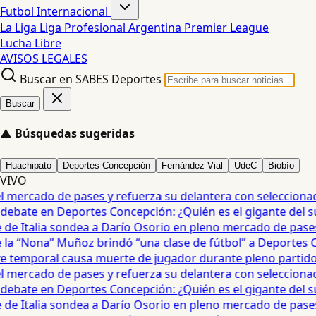
Futbol Internacional
La Liga
Liga Profesional Argentina
Premier League
Lucha Libre
AVISOS LEGALES
Buscar en SABES Deportes
Buscar
▲
Búsquedas sugeridas
Huachipato
Deportes Concepción
Fernández Vial
UdeC
Biobío
VIVO
mercado de pases y refuerza su delantera con seleccionad
debate en Deportes Concepción: ¿Quién es el gigante del sur?
e Italia sondea a Darío Osorio en pleno mercado de pases 
a “Nona” Muñoz brindó “una clase de fútbol” a Deportes Co
temporal causa muerte de jugador durante pleno partido en
mercado de pases y refuerza su delantera con seleccionad
debate en Deportes Concepción: ¿Quién es el gigante del sur?
e Italia sondea a Darío Osorio en pleno mercado de pases 