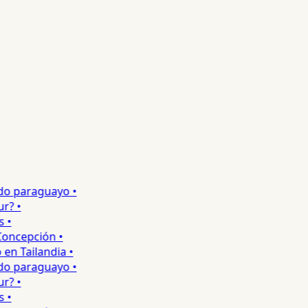
o paraguayo •
 •
•
ncepción •
 Tailandia •
o paraguayo •
 •
•