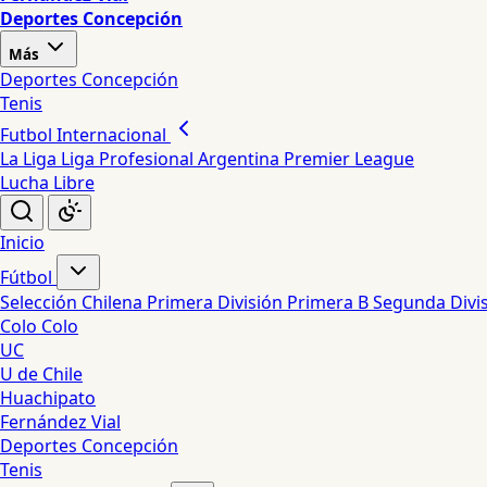
Deportes Concepción
Más
Deportes Concepción
Tenis
Futbol Internacional
La Liga
Liga Profesional Argentina
Premier League
Lucha Libre
Inicio
Fútbol
Selección Chilena
Primera División
Primera B
Segunda Divi
Colo Colo
UC
U de Chile
Huachipato
Fernández Vial
Deportes Concepción
Tenis