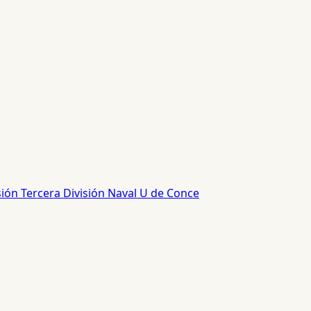
sión
Tercera División
Naval
U de Conce