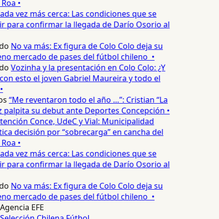
 Roa •
ada vez más cerca: Las condiciones que se
 para confirmar la llegada de Darío Osorio al
do
No va más: Ex figura de Colo Colo deja su
no mercado de pases del fútbol chileno •
do
Vozinha y la presentación en Colo Colo: ¿Y
n esto el joven Gabriel Maureira y todo el
•
os
“Me reventaron todo el año …”: Cristian “La
palpita su debut ante Deportes Concepción •
tención Conce, UdeC y Vial: Municipalidad
ica decisión por “sobrecarga” en cancha del
 Roa •
ada vez más cerca: Las condiciones que se
 para confirmar la llegada de Darío Osorio al
do
No va más: Ex figura de Colo Colo deja su
no mercado de pases del fútbol chileno •
Agencia EFE
Selección Chilena
Fútbol