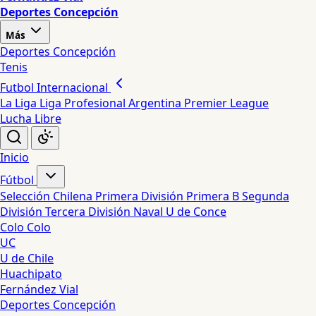
Deportes Concepción
Más
Deportes Concepción
Tenis
Futbol Internacional
La Liga
Liga Profesional Argentina
Premier League
Lucha Libre
Inicio
Fútbol
Selección Chilena
Primera División
Primera B
Segunda
División
Tercera División
Naval
U de Conce
Colo Colo
UC
U de Chile
Huachipato
Fernández Vial
Deportes Concepción