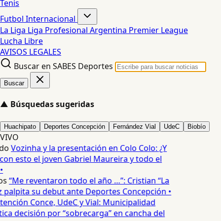
Tenis
Futbol Internacional
La Liga
Liga Profesional Argentina
Premier League
Lucha Libre
AVISOS LEGALES
Buscar en SABES Deportes
Buscar
▲
Búsquedas sugeridas
Huachipato
Deportes Concepción
Fernández Vial
UdeC
Biobío
VIVO
do
Vozinha y la presentación en Colo Colo: ¿Y
n esto el joven Gabriel Maureira y todo el
•
os
“Me reventaron todo el año …”: Cristian “La
palpita su debut ante Deportes Concepción •
tención Conce, UdeC y Vial: Municipalidad
ica decisión por “sobrecarga” en cancha del