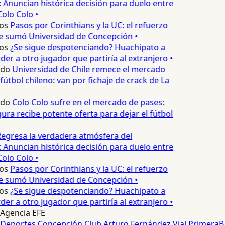
 Anuncian histórica decisión para duelo entre
Colo Colo •
os
Pasos por Corinthians y la UC: el refuerzo
e sumó Universidad de Concepción •
os
¿Se sigue despotenciando? Huachipato a
er a otro jugador que partiría al extranjero •
edo
Universidad de Chile remece el mercado
fútbol chileno: van por fichaje de crack de La
edo
Colo Colo sufre en el mercado de pases:
ura recibe potente oferta para dejar el fútbol
egresa la verdadera atmósfera del
 Anuncian histórica decisión para duelo entre
Colo Colo •
os
Pasos por Corinthians y la UC: el refuerzo
e sumó Universidad de Concepción •
os
¿Se sigue despotenciando? Huachipato a
er a otro jugador que partiría al extranjero •
Agencia EFE
Deportes Concepción
Club Arturo Fernández Vial
PrimeraB