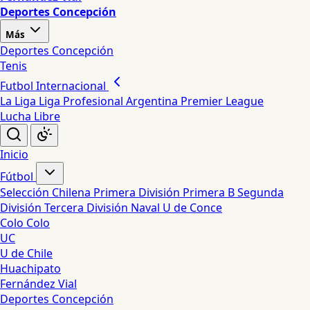
Deportes Concepción
Más
Deportes Concepción
Tenis
Futbol Internacional
La Liga
Liga Profesional Argentina
Premier League
Lucha Libre
Inicio
Fútbol
Selección Chilena
Primera División
Primera B
Segunda
División
Tercera División
Naval
U de Conce
Colo Colo
UC
U de Chile
Huachipato
Fernández Vial
Deportes Concepción