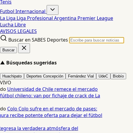
Tenis
Futbol Internacional
La Liga
Liga Profesional Argentina
Premier League
Lucha Libre
AVISOS LEGALES
Buscar en SABES Deportes
Buscar
▲
Búsquedas sugeridas
Huachipato
Deportes Concepción
Fernández Vial
UdeC
Biobío
VIVO
edo
Universidad de Chile remece el mercado
fútbol chileno: van por fichaje de crack de La
edo
Colo Colo sufre en el mercado de pases:
ura recibe potente oferta para dejar el fútbol
egresa la verdadera atmósfera del