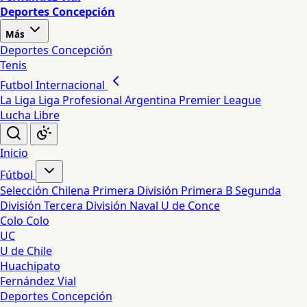
Deportes Concepción
Más
Deportes Concepción
Tenis
Futbol Internacional
La Liga
Liga Profesional Argentina
Premier League
Lucha Libre
Inicio
Fútbol
Selección Chilena
Primera División
Primera B
Segunda
División
Tercera División
Naval
U de Conce
Colo Colo
UC
U de Chile
Huachipato
Fernández Vial
Deportes Concepción