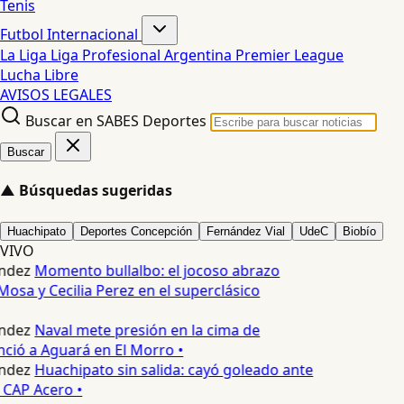
Tenis
Futbol Internacional
La Liga
Liga Profesional Argentina
Premier League
Lucha Libre
AVISOS LEGALES
Buscar en SABES Deportes
Buscar
▲
Búsquedas sugeridas
Huachipato
Deportes Concepción
Fernández Vial
UdeC
Biobío
VIVO
ndez
Momento bullalbo: el jocoso abrazo
Mosa y Cecilia Perez en el superclásico
ndez
Naval mete presión en la cima de
nció a Aguará en El Morro •
ndez
Huachipato sin salida: cayó goleado ante
 CAP Acero •