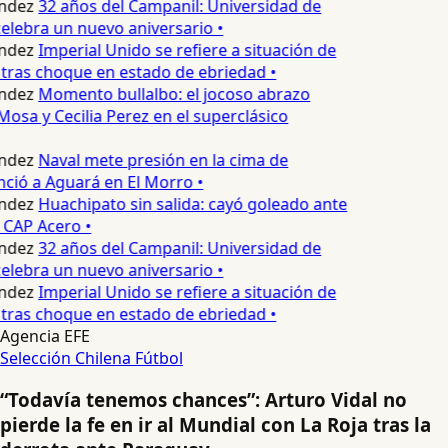
ndez
32 años del Campanil: Universidad de
lebra un nuevo aniversario •
ndez
Imperial Unido se refiere a situación de
tras choque en estado de ebriedad •
ndez
Momento bullalbo: el jocoso abrazo
Mosa y Cecilia Perez en el superclásico
ndez
Naval mete presión en la cima de
nció a Aguará en El Morro •
ndez
Huachipato sin salida: cayó goleado ante
 CAP Acero •
ndez
32 años del Campanil: Universidad de
lebra un nuevo aniversario •
ndez
Imperial Unido se refiere a situación de
tras choque en estado de ebriedad •
Agencia EFE
Selección Chilena
Fútbol
“Todavía tenemos chances”: Arturo Vidal no
pierde la fe en ir al Mundial con La Roja tras la