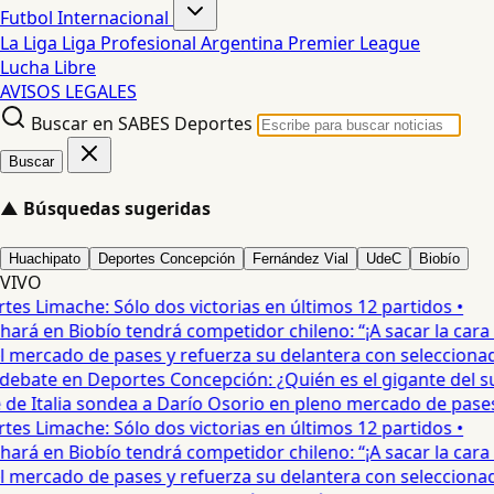
Futbol Internacional
La Liga
Liga Profesional Argentina
Premier League
Lucha Libre
AVISOS LEGALES
Buscar en SABES Deportes
Buscar
▲
Búsquedas sugeridas
Huachipato
Deportes Concepción
Fernández Vial
UdeC
Biobío
VIVO
 Limache: Sólo dos victorias en últimos 12 partidos •
rá en Biobío tendrá competidor chileno: “¡A sacar la cara por
mercado de pases y refuerza su delantera con seleccionado
ebate en Deportes Concepción: ¿Quién es el gigante del sur?
e Italia sondea a Darío Osorio en pleno mercado de pases •
 Limache: Sólo dos victorias en últimos 12 partidos •
rá en Biobío tendrá competidor chileno: “¡A sacar la cara por
mercado de pases y refuerza su delantera con seleccionado