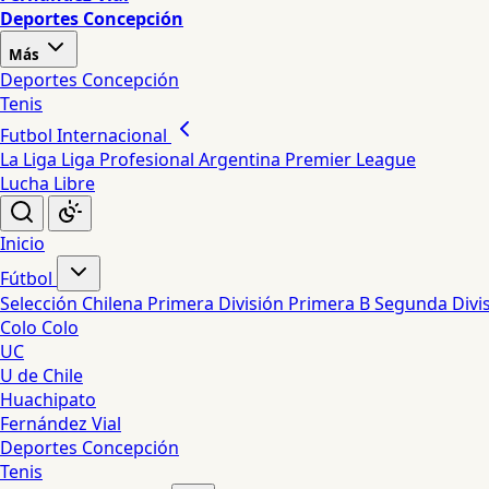
Deportes Concepción
Más
Deportes Concepción
Tenis
Futbol Internacional
La Liga
Liga Profesional Argentina
Premier League
Lucha Libre
Inicio
Fútbol
Selección Chilena
Primera División
Primera B
Segunda Divi
Colo Colo
UC
U de Chile
Huachipato
Fernández Vial
Deportes Concepción
Tenis