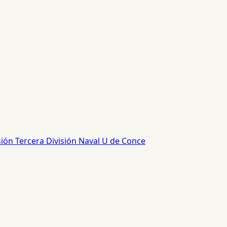
sión
Tercera División
Naval
U de Conce