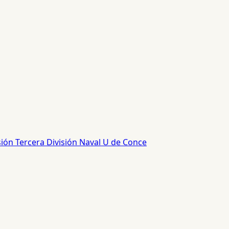
sión
Tercera División
Naval
U de Conce