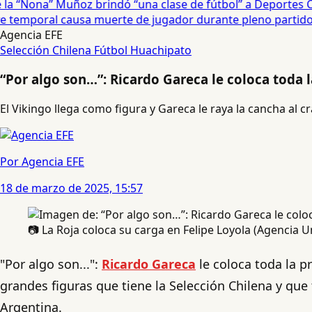
a “Nona” Muñoz brindó “una clase de fútbol” a Deportes Co
temporal causa muerte de jugador durante pleno partido en
Agencia EFE
Selección Chilena
Fútbol
Huachipato
“Por algo son…”: Ricardo Gareca le coloca toda 
El Vikingo llega como figura y Gareca le raya la cancha al cr
Por Agencia EFE
18 de marzo de 2025, 15:57
📷 La Roja coloca su carga en Felipe Loyola (Agencia U
"Por algo son...":
Ricardo Gareca
le coloca toda la p
grandes figuras que tiene la Selección Chilena y qu
Argentina.