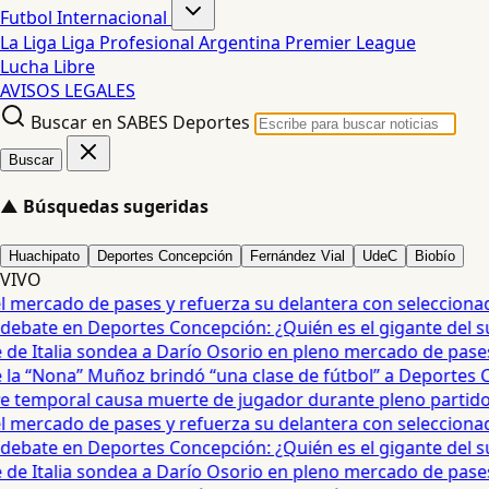
Futbol Internacional
La Liga
Liga Profesional Argentina
Premier League
Lucha Libre
AVISOS LEGALES
Buscar en SABES Deportes
Buscar
▲
Búsquedas sugeridas
Huachipato
Deportes Concepción
Fernández Vial
UdeC
Biobío
VIVO
mercado de pases y refuerza su delantera con seleccionad
debate en Deportes Concepción: ¿Quién es el gigante del sur?
e Italia sondea a Darío Osorio en pleno mercado de pases 
a “Nona” Muñoz brindó “una clase de fútbol” a Deportes Co
temporal causa muerte de jugador durante pleno partido en
mercado de pases y refuerza su delantera con seleccionad
debate en Deportes Concepción: ¿Quién es el gigante del sur?
e Italia sondea a Darío Osorio en pleno mercado de pases 