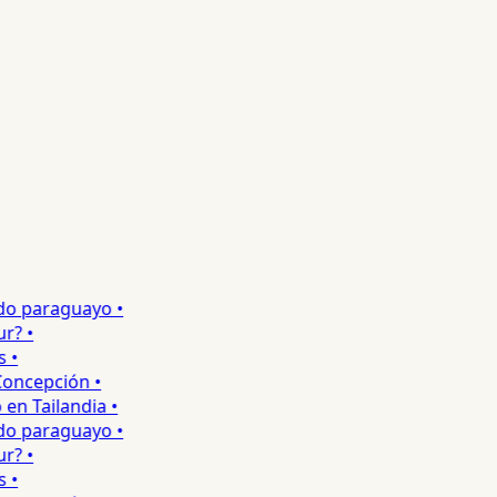
o paraguayo •
 •
•
ncepción •
 Tailandia •
o paraguayo •
 •
•