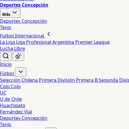
Deportes Concepción
Más
Deportes Concepción
Tenis
Futbol Internacional
La Liga
Liga Profesional Argentina
Premier League
Lucha Libre
Inicio
Fútbol
Selección Chilena
Primera División
Primera B
Segunda Divi
Colo Colo
UC
U de Chile
Huachipato
Fernández Vial
Deportes Concepción
Tenis