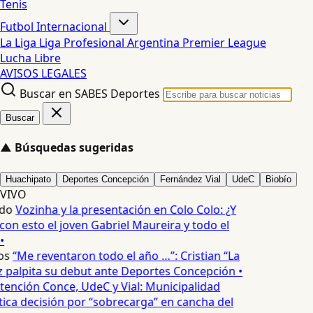
Tenis
Futbol Internacional
La Liga
Liga Profesional Argentina
Premier League
Lucha Libre
AVISOS LEGALES
Buscar en SABES Deportes
Buscar
▲
Búsquedas sugeridas
Huachipato
Deportes Concepción
Fernández Vial
UdeC
Biobío
VIVO
do
Vozinha y la presentación en Colo Colo: ¿Y
n esto el joven Gabriel Maureira y todo el
•
os
“Me reventaron todo el año …”: Cristian “La
palpita su debut ante Deportes Concepción •
tención Conce, UdeC y Vial: Municipalidad
ica decisión por “sobrecarga” en cancha del