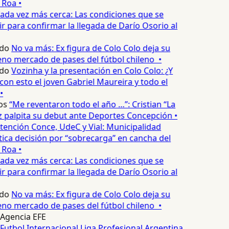
 Roa •
ada vez más cerca: Las condiciones que se
 para confirmar la llegada de Darío Osorio al
do
No va más: Ex figura de Colo Colo deja su
no mercado de pases del fútbol chileno •
do
Vozinha y la presentación en Colo Colo: ¿Y
n esto el joven Gabriel Maureira y todo el
•
os
“Me reventaron todo el año …”: Cristian “La
palpita su debut ante Deportes Concepción •
tención Conce, UdeC y Vial: Municipalidad
ica decisión por “sobrecarga” en cancha del
 Roa •
ada vez más cerca: Las condiciones que se
 para confirmar la llegada de Darío Osorio al
do
No va más: Ex figura de Colo Colo deja su
no mercado de pases del fútbol chileno •
Agencia EFE
Futbol Internacional
Liga Profesional Argentina