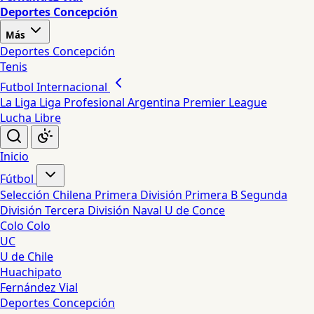
Deportes Concepción
Más
Deportes Concepción
Tenis
Futbol Internacional
La Liga
Liga Profesional Argentina
Premier League
Lucha Libre
Inicio
Fútbol
Selección Chilena
Primera División
Primera B
Segunda
División
Tercera División
Naval
U de Conce
Colo Colo
UC
U de Chile
Huachipato
Fernández Vial
Deportes Concepción