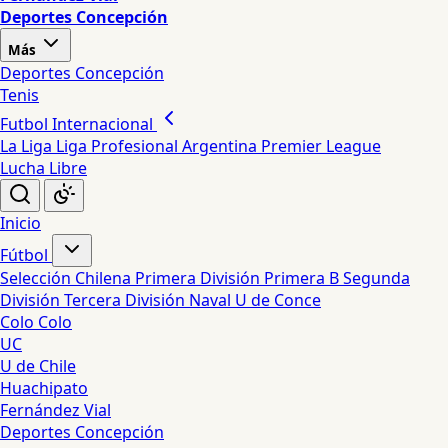
Deportes Concepción
Más
Deportes Concepción
Tenis
Futbol Internacional
La Liga
Liga Profesional Argentina
Premier League
Lucha Libre
Inicio
Fútbol
Selección Chilena
Primera División
Primera B
Segunda
División
Tercera División
Naval
U de Conce
Colo Colo
UC
U de Chile
Huachipato
Fernández Vial
Deportes Concepción