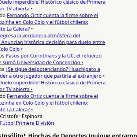
Duelo imperdible! Histórico clásico de Primera
or TV abierta •
do
Fernando Ortiz cuenta la firme sobre el
zinha en Colo Colo y el fútbol chileno:
e La Calera? •
egresa la verdadera atmósfera del
 Anuncian histórica decisión para duelo entre
olo Colo •
os
Pasos por Corinthians y la UC: el refuerzo
e sumó Universidad de Concepción •
os
¿Se sigue despotenciando? Huachipato a
er a otro jugador que partiría al extranjero •
Duelo imperdible! Histórico clásico de Primera
or TV abierta •
do
Fernando Ortiz cuenta la firme sobre el
zinha en Colo Colo y el fútbol chileno:
e La Calera? •
Cristofer Espinoza
Fútbol
Primera División
¡Insólito!: Hinchas de Deportes Iquique entraron