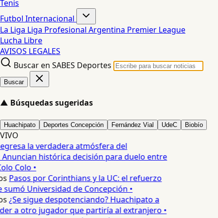
Tenis
Futbol Internacional
La Liga
Liga Profesional Argentina
Premier League
Lucha Libre
AVISOS LEGALES
Buscar en SABES Deportes
Buscar
▲
Búsquedas sugeridas
Huachipato
Deportes Concepción
Fernández Vial
UdeC
Biobío
VIVO
egresa la verdadera atmósfera del
 Anuncian histórica decisión para duelo entre
olo Colo •
os
Pasos por Corinthians y la UC: el refuerzo
e sumó Universidad de Concepción •
os
¿Se sigue despotenciando? Huachipato a
er a otro jugador que partiría al extranjero •