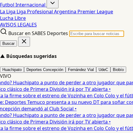
Futbol Internacional
La Liga
Liga Profesional Argentina
Premier League
Lucha Libre
AVISOS LEGALES
Buscar en SABES Deportes
Buscar
▲
Búsquedas sugeridas
Huachipato
Deportes Concepción
Fernández Vial
UdeC
Biobío
VIVO
o? Huachipato a punto de perder a otro jugador que partirí
 clásico de Primera División irá por TV abierta •
a firme sobre el estreno de Vozinha en Colo Colo y el fútbol
ije: Deportes Temuco presenta a su nuevo DT para soñar con e
pción demandó al Club Social •
o? Huachipato a punto de perder a otro jugador que partirí
 clásico de Primera División irá por TV abierta •
a firme sobre el estreno de Vozinha en Colo Colo y el fútbol