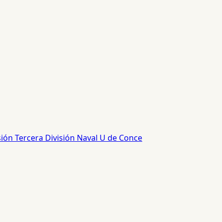
sión
Tercera División
Naval
U de Conce