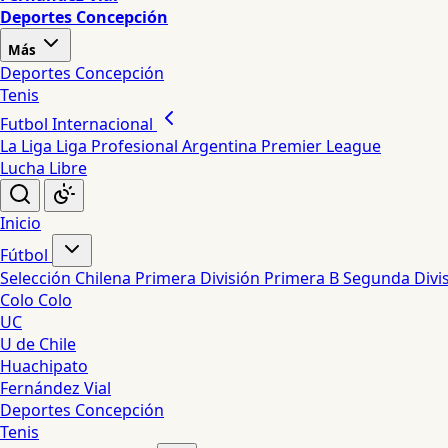
Deportes Concepción
Más
Deportes Concepción
Tenis
Futbol Internacional
La Liga
Liga Profesional Argentina
Premier League
Lucha Libre
Inicio
Fútbol
Selección Chilena
Primera División
Primera B
Segunda Divi
Colo Colo
UC
U de Chile
Huachipato
Fernández Vial
Deportes Concepción
Tenis