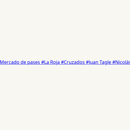
Mercado de pases
#La Roja
#Cruzados
#Juan Tagle
#Nicolás