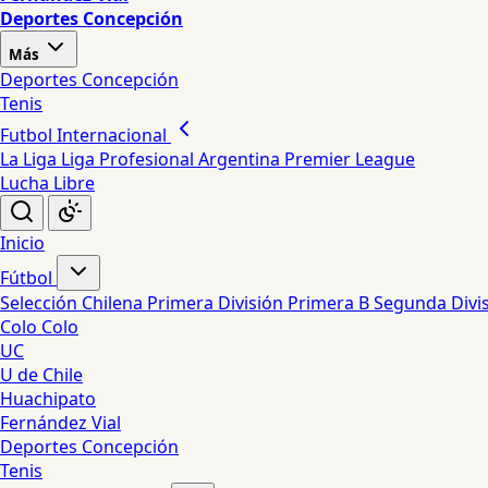
Deportes Concepción
Más
Deportes Concepción
Tenis
Futbol Internacional
La Liga
Liga Profesional Argentina
Premier League
Lucha Libre
Inicio
Fútbol
Selección Chilena
Primera División
Primera B
Segunda Divi
Colo Colo
UC
U de Chile
Huachipato
Fernández Vial
Deportes Concepción
Tenis