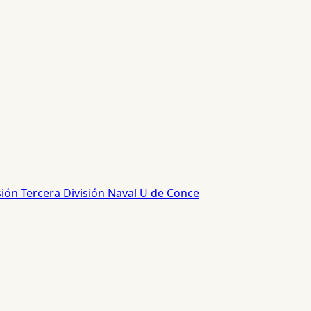
sión
Tercera División
Naval
U de Conce