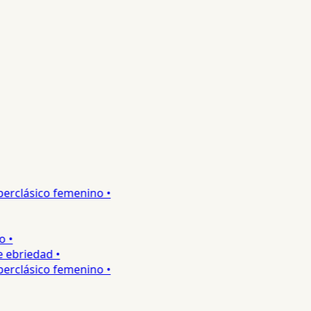
rclásico femenino •
•
ebriedad •
rclásico femenino •