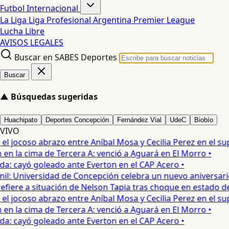
Futbol Internacional
La Liga
Liga Profesional Argentina
Premier League
Lucha Libre
AVISOS LEGALES
Buscar en SABES Deportes
Buscar
▲
Búsquedas sugeridas
Huachipato
Deportes Concepción
Fernández Vial
UdeC
Biobío
VIVO
 jocoso abrazo entre Aníbal Mosa y Cecilia Perez en el supe
n la cima de Tercera A: venció a Aguará en El Morro •
a: cayó goleado ante Everton en el CAP Acero •
: Universidad de Concepción celebra un nuevo aniversario 
fiere a situación de Nelson Tapia tras choque en estado de 
 jocoso abrazo entre Aníbal Mosa y Cecilia Perez en el supe
n la cima de Tercera A: venció a Aguará en El Morro •
a: cayó goleado ante Everton en el CAP Acero •