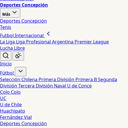
Deportes Concepción
Más
Deportes Concepción
Tenis
Futbol Internacional
La Liga
Liga Profesional Argentina
Premier League
Lucha Libre
Inicio
Fútbol
Selección Chilena
Primera División
Primera B
Segunda
División
Tercera División
Naval
U de Conce
Colo Colo
UC
U de Chile
Huachipato
Fernández Vial
Deportes Concepción