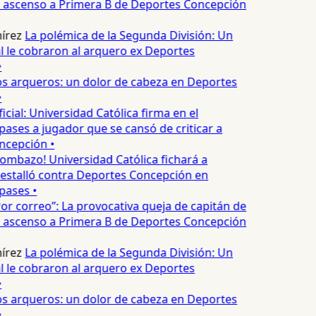
as ascenso a Primera B de Deportes Concepción
írez
La polémica de la Segunda División: Un
l le cobraron al arquero ex Deportes
s arqueros: un dolor de cabeza en Deportes
icial: Universidad Católica firma en el
ases a jugador que se cansó de criticar a
cepción •
ombazo! Universidad Católica fichará a
estalló contra Deportes Concepción en
ases •
or correo”: La provocativa queja de capitán de
as ascenso a Primera B de Deportes Concepción
írez
La polémica de la Segunda División: Un
l le cobraron al arquero ex Deportes
s arqueros: un dolor de cabeza en Deportes