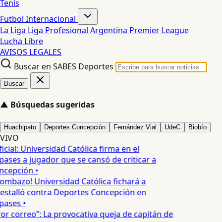
Tenis
Futbol Internacional
La Liga
Liga Profesional Argentina
Premier League
Lucha Libre
AVISOS LEGALES
Buscar en SABES Deportes
Buscar
▲
Búsquedas sugeridas
Huachipato
Deportes Concepción
Fernández Vial
UdeC
Biobío
VIVO
icial: Universidad Católica firma en el
ases a jugador que se cansó de criticar a
cepción •
ombazo! Universidad Católica fichará a
estalló contra Deportes Concepción en
ases •
or correo”: La provocativa queja de capitán de