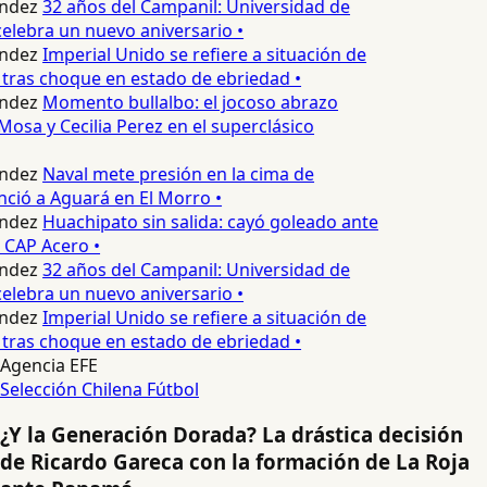
ndez
32 años del Campanil: Universidad de
lebra un nuevo aniversario •
ndez
Imperial Unido se refiere a situación de
tras choque en estado de ebriedad •
ndez
Momento bullalbo: el jocoso abrazo
Mosa y Cecilia Perez en el superclásico
ndez
Naval mete presión en la cima de
nció a Aguará en El Morro •
ndez
Huachipato sin salida: cayó goleado ante
 CAP Acero •
ndez
32 años del Campanil: Universidad de
lebra un nuevo aniversario •
ndez
Imperial Unido se refiere a situación de
tras choque en estado de ebriedad •
Agencia EFE
Selección Chilena
Fútbol
¿Y la Generación Dorada? La drástica decisión
de Ricardo Gareca con la formación de La Roja