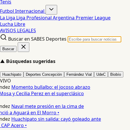
Tenis
Futbol Internacional
La Liga
Liga Profesional Argentina
Premier League
Lucha Libre
AVISOS LEGALES
Buscar en SABES Deportes
Buscar
▲
Búsquedas sugeridas
Huachipato
Deportes Concepción
Fernández Vial
UdeC
Biobío
VIVO
ndez
Momento bullalbo: el jocoso abrazo
Mosa y Cecilia Perez en el superclásico
ndez
Naval mete presión en la cima de
nció a Aguará en El Morro •
ndez
Huachipato sin salida: cayó goleado ante
 CAP Acero •