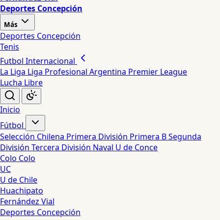
Deportes Concepción
Más
Deportes Concepción
Tenis
Futbol Internacional
La Liga
Liga Profesional Argentina
Premier League
Lucha Libre
Inicio
Fútbol
Selección Chilena
Primera División
Primera B
Segunda
División
Tercera División
Naval
U de Conce
Colo Colo
UC
U de Chile
Huachipato
Fernández Vial
Deportes Concepción